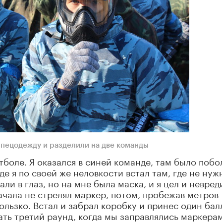
спецодежду и разделили на две команды
тболе. Я оказался в синей команде, там было поб
е я по своей же неловкости встал там, где не нуж
али в глаз, но на мне была маска, и я цел и невре
ачала не стрелял маркер, потом, пробежав метров
скользко. Встал и забрал коробку и принес один бал
ть третий раунд, когда мы заправлялись маркерам