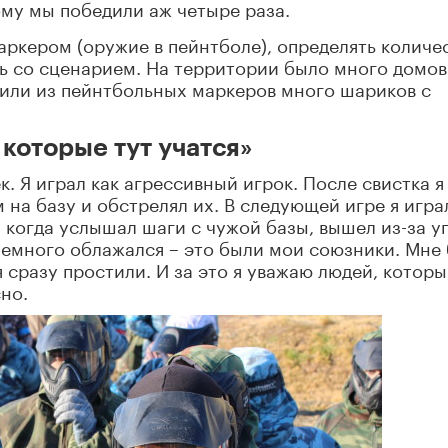
ому мы победили аж четыре раза.
аркером (оружие в пейнтболе), определять количе
ь со сценарием. На территории было много домов
тили из пейнтбольных маркеров много шариков с
 которые тут учатся»
. Я играл как агрессивный игрок. После свистка я
 на базу и обстрелял их. В следующей игре я игра
 когда услышал шаги с чужой базы, вышел из-за уг
 немного облажался – это были мои союзники. Мне
я сразу простили. И за это я уважаю людей, которы
но.