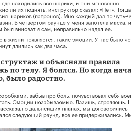
, где находились все шарики, и они мгновенно
но ли их поднять, инструктор сказал: «Нет». Тогда
ил шариков (патронов). Мне каждый дал по чуть-чу
азин. В четвертом раунде у меня запотела маска, и
м был виноват я сам, неправильно надел ее.
ье в жизни появляется, такие эмоции. У нас было ч
инут длились как два часа.
нструктаж и объясняли правила
ь по телу. Я боялся. Но когда нач
о, было радостно.
оробками, забыв про боль, почувствовал себя во
гать. Эмоции незабываемые. Лазишь, стреляешь. 
рассказал о дальнейших планах, мы договорились
ачался следующий раунд, все ее придерживались. М