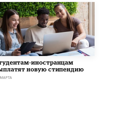
тудентам-иностранцам
ыплатят новую стипендию
 МАРТА