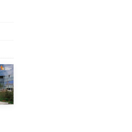
Рособрнадзор ответил на жалобы
школьников на ошибки в ЕГЭ по
русскому
8 ИЮНЯ /
ЕГЭ И ОГЭ
Школа «СКОЛКА» и Госкорпорация
«Росатом» подписали соглашение о
сотрудничестве
8 ИЮНЯ /
ОБРАЗОВАТЕЛЬНАЯ ПОЛИТИКА
Депутаты призвали не отклонять
дипломы только из-за не пройденного
антиплагиата
5 ИЮНЯ /
ЧТО ПРОИСХОДИТ?
Минпросвещения просят добавить в
школьные учебники примеры женщин-
инженеров
5 ИЮНЯ /
УЧЕБНИКИ
Уличенный в списывании школьник
вернул себе призовое место на
олимпиаде через суд