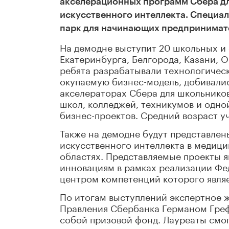
акселерационных программ Сбера дл
искусственного интеллекта. Специал
парк для начинающих предпринимате
На демодне выступит 20 школьных и 
Екатеринбурга, Белгорода, Казани, О
ребята разрабатывали технологичес
окупаемую бизнес-модель, добивались
акселераторах Сбера для школьников
школ, колледжей, техникумов и одной
бизнес-проектов. Средний возраст уч
Также на демодне будут представлен
искусственного интеллекта в медици
областях. Представляемые проекты я
инновациям в рамках реализации Фе
центром компетенций которого являе
По итогам выступлений экспертное 
Правления Сбербанка Германом Греф
собой призовой фонд. Лауреаты смо