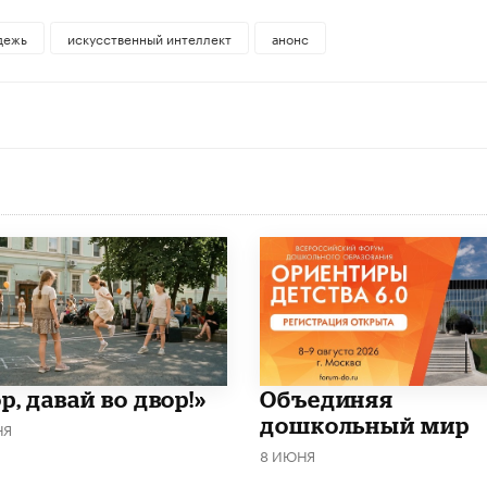
дежь
искусственный интеллект
анонс
р, давай во двор!»
​Объединяя
дошкольный мир
НЯ
8 ИЮНЯ