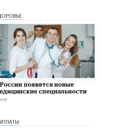
Академик РАН предупредил, что
ChatGPT отучит школьников думать
ДОРОВЬЕ
1 ИЮНЯ /
ШКОЛЬНИКИ
 России появятся новые
едицинские специальности
 МАЯ
ЫПЛАТЫ