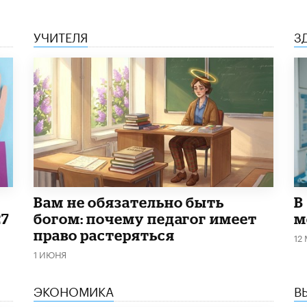
УЧИТЕЛЯ
З
​Вам не обязательно быть
В
27
богом: почему педагог имеет
м
право растеряться
12
1 ИЮНЯ
ЭКОНОМИКА
В