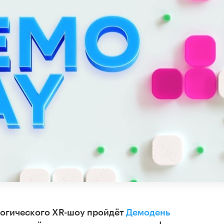
логического XR-шоу пройдёт
Демодень