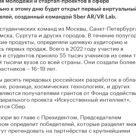
я молодёжи и стартап-проектов в сфере
ьно к этому дню будет открыт первый виртуальны
лей, созданный командой Sber AR/VR Lab.
студенческих команд из Москвы, Санкт-Петербург
мска, Сургута и других городов. В течение полуго
кие продукты, определяли целевую аудиторию и
 первых продаж. Всего в 2022 году участие в
 и студентов приняло 55 тысяч учеников из семи 
 тысячи вузов со всей страны. Они создали более
астников – 16−19 лет.
ы десять передовых российских разработок в обла
не, рознице, космических технологиях, и других
вляются получателями грантов от Фонда содейств
дерального проекта «Искусственный интеллект»,
тся Сбер.
жюри во главе с Президентом, Председателем
ом определит победителей, которые разделят ме
гут претендовать на партнёрства с крупнейшими