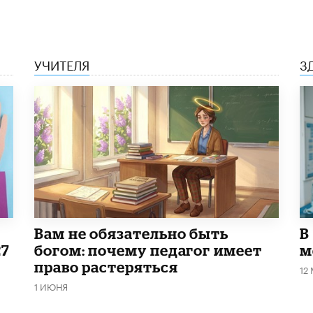
УЧИТЕЛЯ
З
​Вам не обязательно быть
В
27
богом: почему педагог имеет
м
право растеряться
12
1 ИЮНЯ