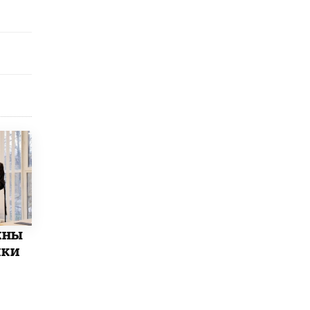
открыли в этом учебном году в Москве
10 ИЮНЯ /
ГОРОДСКОЕ ОБРАЗОВАНИЕ
Госдума приняла закон о детских SIM-
картах
10 ИЮНЯ /
ДЕТИ
Глава СПЧ предложил вернуть в школы
устные переходные экзамены
9 ИЮНЯ /
КАЧЕСТВО ОБРАЗОВАНИЯ
​Объединяя дошкольный мир
8 ИЮНЯ /
АНОНС
«Сколково» и ГК «Просвещение»
анонсировали запуск акселератора
технологических решений для всех
жны
уровней образования
8 ИЮНЯ /
ЧТО ПРОИСХОДИТ?
ики
Рособрнадзор ответил на жалобы
школьников на ошибки в ЕГЭ по
русскому