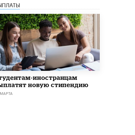
4 ИЮНЯ /
КАЧЕСТВО ОБРАЗОВАНИЯ
ЫПЛАТЫ
В Общественной палате предложили
шить школьную форму с учетом
национальных традиций регионов
4 ИЮНЯ /
ШКОЛЬНИКИ
В Госдуме предложили ввести онлайн-
формат для апелляций ЕГЭ
3 ИЮНЯ /
ЕГЭ И ОГЭ
​Яндекс выпустил бесплатный курс по
защите от ИИ-мошенничества
тудентам-иностранцам
2 ИЮНЯ /
BIG DATA
ыплатят новую стипендию
В России начнут применять новые
 МАРТА
подходы к разрешению конфликтов в
школах
2 ИЮНЯ /
ПОДРОСТКИ
Академик РАН предупредил, что
ChatGPT отучит школьников думать
1 ИЮНЯ /
ШКОЛЬНИКИ