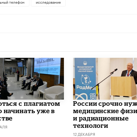
ьный телефон
исследование
роться с плагиатом
России срочно ну
о начинать уже в
медицинские физ
стве
и радиационные
технологи
РАЛЯ
12 ДЕКАБРЯ