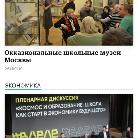
​Окказиональные школьные музеи
Москвы
26 ИЮНЯ
ЭКОНОМИКА