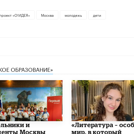
проект «О!ИДЕЯ»
Москва
молодежь
дети
СКОЕ ОБРАЗОВАНИЕ»
льники и
​«Литература – осо
денты Москвы
мир, в который