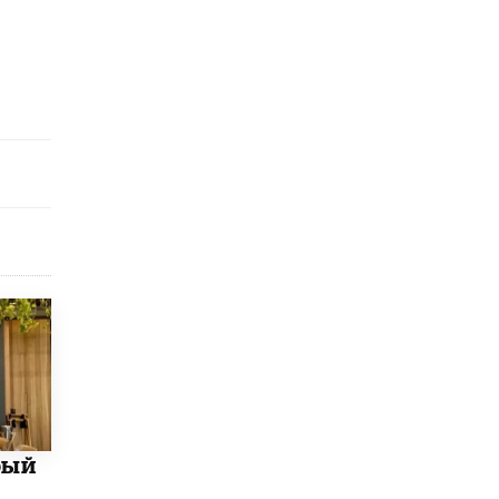
исторические объекты
11 ИЮНЯ /
ГОРОДСКОЕ ОБРАЗОВАНИЕ
​Почти 50 новых объектов образования
открыли в этом учебном году в Москве
10 ИЮНЯ /
ГОРОДСКОЕ ОБРАЗОВАНИЕ
Госдума приняла закон о детских SIM-
картах
10 ИЮНЯ /
ДЕТИ
Глава СПЧ предложил вернуть в школы
устные переходные экзамены
9 ИЮНЯ /
КАЧЕСТВО ОБРАЗОВАНИЯ
​Объединяя дошкольный мир
8 ИЮНЯ /
АНОНС
«Сколково» и ГК «Просвещение»
анонсировали запуск акселератора
технологических решений для всех
бый
уровней образования
8 ИЮНЯ /
ЧТО ПРОИСХОДИТ?