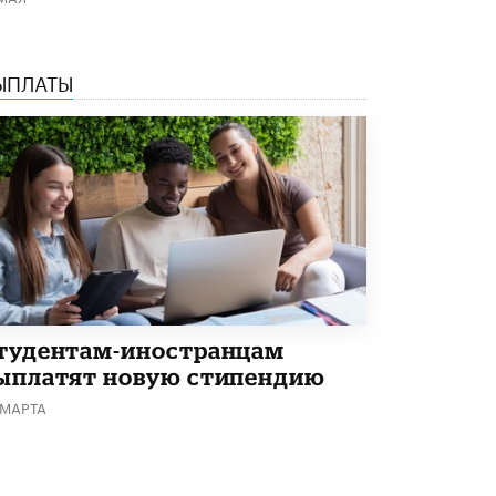
Академик РАН предупредил, что
ChatGPT отучит школьников думать
1 ИЮНЯ /
ШКОЛЬНИКИ
ЫПЛАТЫ
тудентам-иностранцам
ыплатят новую стипендию
 МАРТА