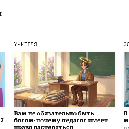
ы
УЧИТЕЛЯ
З
​Вам не обязательно быть
В
27
богом: почему педагог имеет
м
право растеряться
12