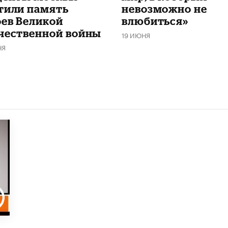
тили память
невозможно не
оев Великой
влюбиться»
чественной войны
19 ИЮНЯ
НЯ