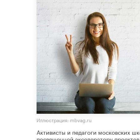
Иллюстрация: mbvag.ru
Активисты и педагоги московских шк
посвященной акселератору проектов «