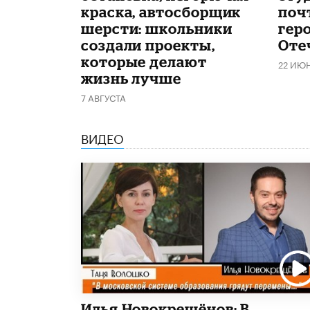
краска, автосборщик
поч
шерсти: школьники
гер
создали проекты,
Оте
которые делают
22 ИЮ
жизнь лучше
7 АВГУСТА
ВИДЕО
Илья Новокрещёнов: В