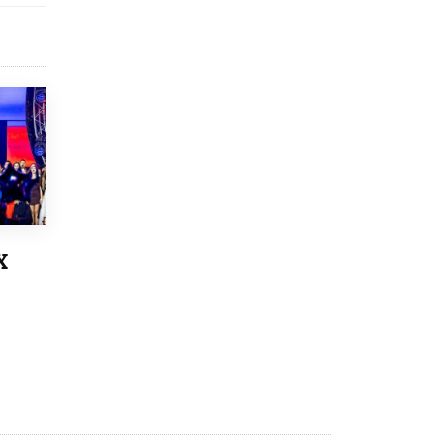
4 ИЮНЯ /
КАЧЕСТВО ОБРАЗОВАНИЯ
В Общественной палате предложили
шить школьную форму с учетом
национальных традиций регионов
4 ИЮНЯ /
ШКОЛЬНИКИ
В Госдуме предложили ввести онлайн-
формат для апелляций ЕГЭ
3 ИЮНЯ /
ЕГЭ И ОГЭ
​Яндекс выпустил бесплатный курс по
защите от ИИ-мошенничества
2 ИЮНЯ /
BIG DATA
Х
В России начнут применять новые
подходы к разрешению конфликтов в
школах
2 ИЮНЯ /
ПОДРОСТКИ
Академик РАН предупредил, что
ChatGPT отучит школьников думать
1 ИЮНЯ /
ШКОЛЬНИКИ