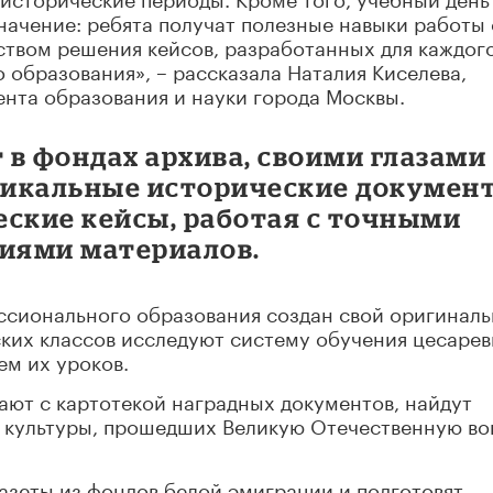
начение: ребята получат полезные навыки работы 
твом решения кейсов, разработанных для каждог
образования», – рассказала Наталия Киселева,
нта образования и науки города Москвы.
 в фондах архива, своими глазами
уникальные исторические докумен
еские кейсы, работая с точными
иями материалов.
ссионального образования создан свой оригинал
еских классов исследуют систему обучения цесарев
ем их уроков.
тают с картотекой наградных документов, найдут
культуры, прошедших Великую Отечественную во
азеты из фондов белой эмиграции и подготовят