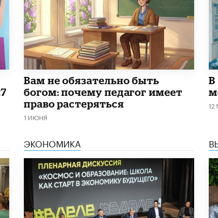
​Вам не обязательно быть
В
27
богом: почему педагог имеет
м
право растеряться
12
1 ИЮНЯ
ЭКОНОМИКА
В