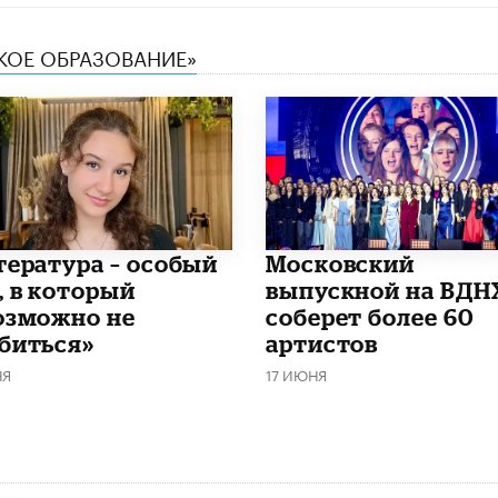
СКОЕ ОБРАЗОВАНИЕ»
итература – особый
Московский
, в который
выпускной на ВДН
озможно не
соберет более 60
биться»
артистов
НЯ
17 ИЮНЯ