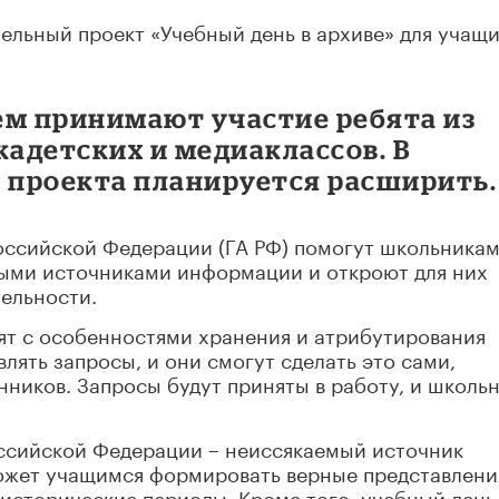
ельный проект «Учебный день в архиве» для учащ
ем принимают участие ребята из
кадетских и медиаклассов. В
проекта планируется расширить.
Российской Федерации (ГА РФ) помогут школьника
ыми источниками информации и откроют для них
ельности.
ят с особенностями хранения и атрибутирования
влять запросы, и они смогут сделать это сами,
нников. Запросы будут приняты в работу, и школь
ссийской Федерации – неиссякаемый источник
ожет учащимся формировать верные представлени
исторические периоды. Кроме того, учебный день