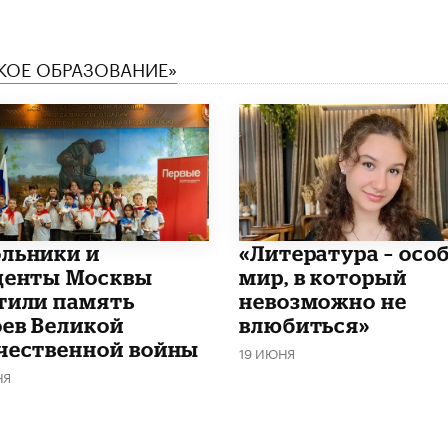
СКОЕ ОБРАЗОВАНИЕ»
льники и
​«Литература – осо
денты Москвы
мир, в который
тили память
невозможно не
оев Великой
влюбиться»
чественной войны
19 ИЮНЯ
НЯ