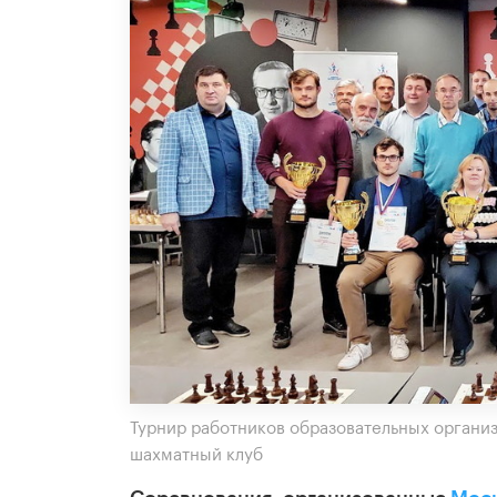
Турнир работников образовательных организ
шахматный клуб