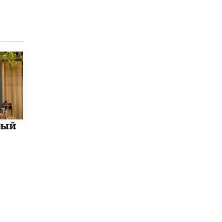
5 ИЮНЯ /
ЧТО ПРОИСХОДИТ?
«Евгений Онегин» станет обязательным
для повторения в 10–11-х классах
4 ИЮНЯ /
КАЧЕСТВО ОБРАЗОВАНИЯ
В Общественной палате предложили
шить школьную форму с учетом
национальных традиций регионов
4 ИЮНЯ /
ШКОЛЬНИКИ
В Госдуме предложили ввести онлайн-
формат для апелляций ЕГЭ
бый
3 ИЮНЯ /
ЕГЭ И ОГЭ
​Яндекс выпустил бесплатный курс по
защите от ИИ-мошенничества
2 ИЮНЯ /
BIG DATA
В России начнут применять новые
подходы к разрешению конфликтов в
школах
2 ИЮНЯ /
ПОДРОСТКИ