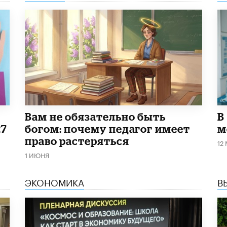
​Вам не обязательно быть
В
27
богом: почему педагог имеет
м
право растеряться
12
1 ИЮНЯ
ЭКОНОМИКА
В