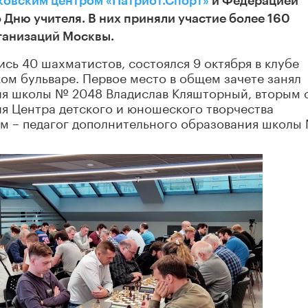
овским центром «Патриот.Спорт»
и Федерацией
Дню учителя. В них приняли участие более 160
рганизаций Москвы.
сь 40 шахматистов, состоялся 9 октября в клубе
м бульваре. Первое место в общем зачете занял
ия школы № 2048 Владислав Кляшторный, вторым 
я Центра детского и юношеского творчества
м – педагог дополнительного образования школы