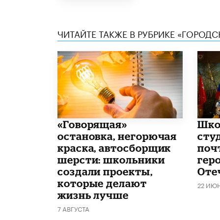
ЧИТАЙТЕ ТАКЖЕ В РУБРИКЕ «ГОРОД
​«Говорящая»
Шко
остановка, негорючая
сту
краска, автосборщик
поч
шерсти: школьники
гер
создали проекты,
Оте
которые делают
22 ИЮ
жизнь лучше
7 АВГУСТА