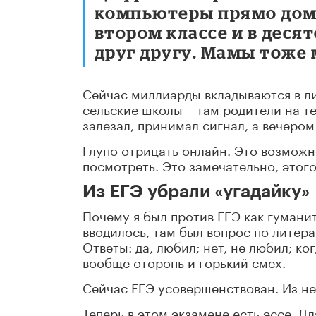
компьютеры прямо домой
втором классе и в деся
друг другу. Мамы тоже 
Сейчас миллиарды вкладываются в ли
сельские школы – там родители на те
залезал, принимал сигнал, а вечером
Глупо отрицать онлайн. Это возможн
посмотреть. Это замечательно, этог
Из ЕГЭ убрали «угадайку»
Почему я был против ЕГЭ как гуманита
вводилось, там был вопрос по литера
Ответы: да, любил; нет, не любил; ко
вообще оторопь и горький смех.
Сейчас ЕГЭ усовершенствован. Из не
Теперь в этом экзамене есть эссе. Дл