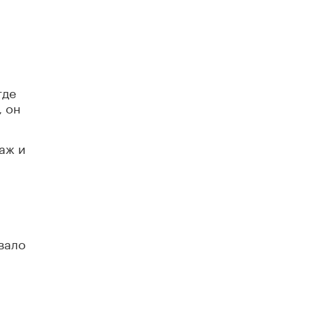
Академик РАН предупредил, что
ChatGPT отучит школьников думать
1 ИЮНЯ /
ШКОЛЬНИКИ
где
, он
аж и
ывало