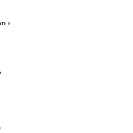
ть к
е
а