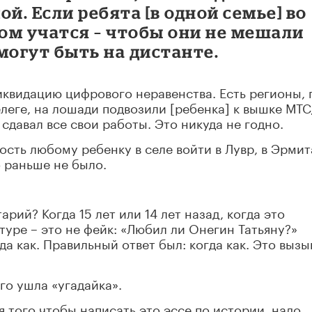
. Если ребята [в одной семье] во
том учатся – чтобы они не мешали
могут быть на дистанте.
квидацию цифрового неравенства. Есть регионы, 
леге, на лошади подвозили [ребенка] к вышке МТС
 сдавал все свои работы. Это никуда не годно.
ость любому ребенку в селе войти в Лувр, в Эрмит
о раньше не было.
рий? Когда 15 лет или 14 лет назад, когда это
туре – это не фейк: «Любил ли Онегин Татьяну?»
гда как. Правильный ответ был: когда как. Это выз
го ушла «угадайка».
я того чтобы написать это эссе по истории, надо