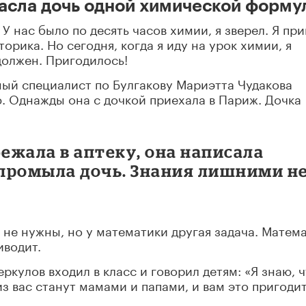
пасла дочь одной химической форму
У нас было по десять часов химии, я зверел. Я пр
торика. Но сегодня, когда я иду на урок химии, я
должен. Пригодилось!
ый специалист по Булгакову Мариэтта Чудакова
. Однажды она с дочкой приехала в Париж. Дочка
ежала в аптеку, она написала
промыла дочь. Знания лишними н
 не нужны, но у математики другая задача. Матем
иводит.
ркулов входил в класс и говорил детям: «Я знаю, ч
из вас станут мамами и папами, и вам это пригодит