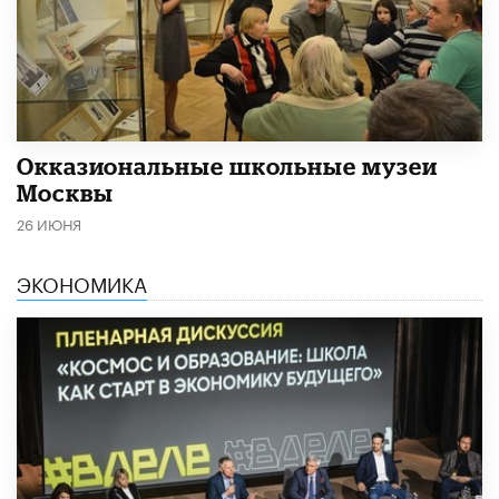
​Окказиональные школьные музеи
Москвы
26 ИЮНЯ
ЭКОНОМИКА