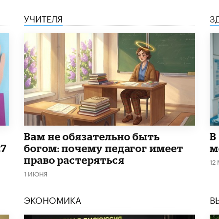
УЧИТЕЛЯ
З
​Вам не обязательно быть
В
27
богом: почему педагог имеет
м
право растеряться
12
1 ИЮНЯ
ЭКОНОМИКА
В