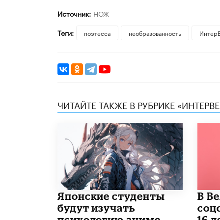
Источник:
НОЖ
Теги:
поэтесса
необразованность
Интер
ЧИТАЙТЕ ТАКЖЕ В РУБРИКЕ «ИНТЕРВ
Японские студенты
В В
будут изучать
соц
психологию аниме
16 л