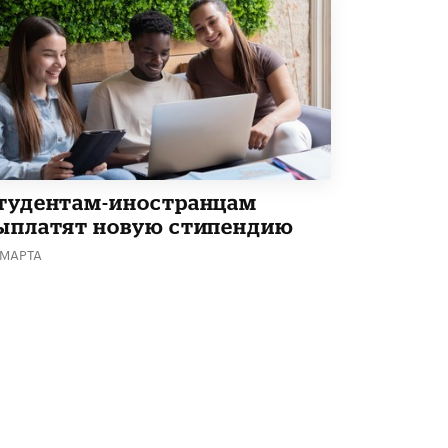
тудентам-иностранцам
ыплатят новую стипендию
 МАРТА