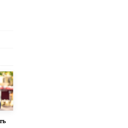
Рособрнадзор ответил на жалобы
школьников на ошибки в ЕГЭ по
русскому
8 ИЮНЯ /
ЕГЭ И ОГЭ
Школа «СКОЛКА» и Госкорпорация
«Росатом» подписали соглашение о
сотрудничестве
8 ИЮНЯ /
ОБРАЗОВАТЕЛЬНАЯ ПОЛИТИКА
Депутаты призвали не отклонять
дипломы только из-за не пройденного
антиплагиата
5 ИЮНЯ /
ЧТО ПРОИСХОДИТ?
Минпросвещения просят добавить в
школьные учебники примеры женщин-
инженеров
5 ИЮНЯ /
УЧЕБНИКИ
Уличенный в списывании школьник
вернул себе призовое место на
ть
олимпиаде через суд