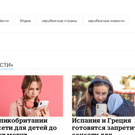
Вести
Индия
зарубежные страны
зарубежные новости
ЕСТИ»
еликобритании
Испания и Греция
сети для детей до
готовятся запрети
ет могут
соцсети для