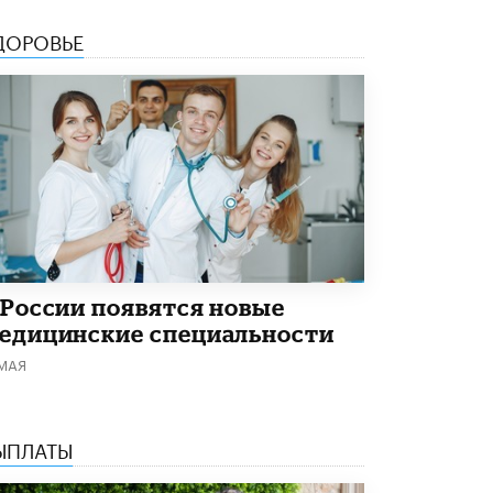
Академик РАН предупредил, что
ДОРОВЬЕ
ChatGPT отучит школьников думать
1 ИЮНЯ /
ШКОЛЬНИКИ
 России появятся новые
едицинские специальности
 МАЯ
ЫПЛАТЫ