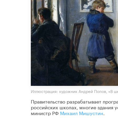
Иллюстрация: художник Андрей Попов, «В шко
Правительство разрабатывает прогр
российских школах, многие здания у
министр РФ
Михаил Мишустин
.