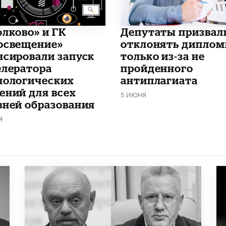
олково» и ГК
Депутаты призвал
освещение»
отклонять дипло
нсировали запуск
только из-за не
елератора
пройденного
нологических
антиплагиата
ений для всех
5 ИЮНЯ
вней образования
Я