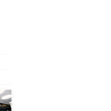
9 ИЮНЯ /
КАЧЕСТВО ОБРАЗОВАНИЯ
​Объединяя дошкольный мир
8 ИЮНЯ /
АНОНС
«Сколково» и ГК «Просвещение»
анонсировали запуск акселератора
технологических решений для всех
уровней образования
8 ИЮНЯ /
ЧТО ПРОИСХОДИТ?
Рособрнадзор ответил на жалобы
школьников на ошибки в ЕГЭ по
русскому
8 ИЮНЯ /
ЕГЭ И ОГЭ
Школа «СКОЛКА» и Госкорпорация
«Росатом» подписали соглашение о
сотрудничестве
8 ИЮНЯ /
ОБРАЗОВАТЕЛЬНАЯ ПОЛИТИКА
Депутаты призвали не отклонять
дипломы только из-за не пройденного
антиплагиата