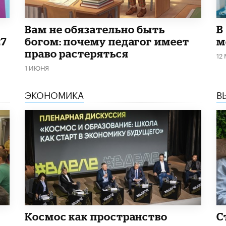
​Вам не обязательно быть
В
27
богом: почему педагог имеет
м
право растеряться
12
1 ИЮНЯ
ЭКОНОМИКА
В
Космос как пространство
С