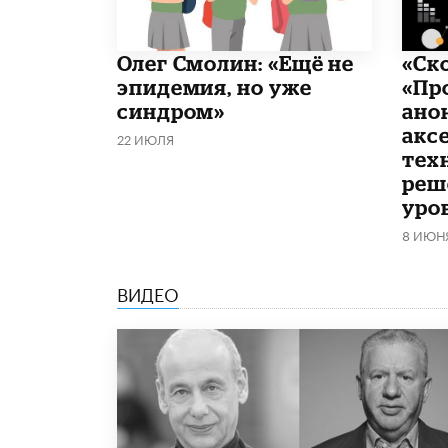
​Олег Смолин: «Ещё не
«Ск
эпидемия, но уже
«Пр
синдром»
ано
акс
22 ИЮЛЯ
тех
реш
уро
8 ИЮН
ВИДЕО