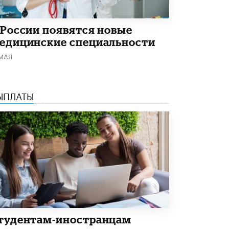
В Госдуме предложили запустить
программу «Выпускной кешбэк» для
тех, кто сдал ЕГЭ и ОГЭ
 России появятся новые
29 МАЯ /
ЕГЭ И ОГЭ
едицинские специальности
 МАЯ
ЫПЛАТЫ
тудентам-иностранцам