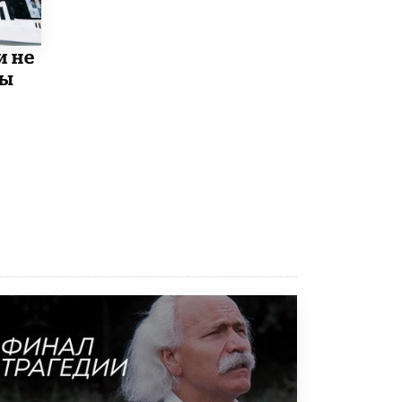
5 ИЮНЯ /
ЧТО ПРОИСХОДИТ?
и не
Минпросвещения просят добавить в
школьные учебники примеры женщин-
мы
инженеров
5 ИЮНЯ /
УЧЕБНИКИ
Уличенный в списывании школьник
вернул себе призовое место на
олимпиаде через суд
5 ИЮНЯ /
ЧТО ПРОИСХОДИТ?
«Евгений Онегин» станет обязательным
для повторения в 10–11-х классах
4 ИЮНЯ /
КАЧЕСТВО ОБРАЗОВАНИЯ
В Общественной палате предложили
шить школьную форму с учетом
национальных традиций регионов
4 ИЮНЯ /
ШКОЛЬНИКИ
В Госдуме предложили ввести онлайн-
формат для апелляций ЕГЭ