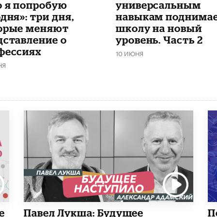
о я попробую
универсальным
дня»: три дня,
навыкам поднима
орые меняют
школу на новый
дставление о
уровень. Часть 2
фессиях
10 ИЮНЯ
НЯ
е
Павел Лукша: Будущее
П