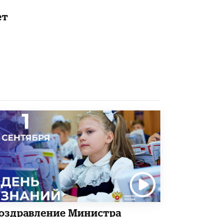
ет
Рособрнадзор ответил на жалобы
школьников на ошибки в ЕГЭ по
русскому
8 ИЮНЯ /
ЕГЭ И ОГЭ
Школа «СКОЛКА» и Госкорпорация
«Росатом» подписали соглашение о
сотрудничестве
8 ИЮНЯ /
ОБРАЗОВАТЕЛЬНАЯ ПОЛИТИКА
Депутаты призвали не отклонять
дипломы только из-за не пройденного
антиплагиата
5 ИЮНЯ /
ЧТО ПРОИСХОДИТ?
Минпросвещения просят добавить в
школьные учебники примеры женщин-
инженеров
5 ИЮНЯ /
УЧЕБНИКИ
Уличенный в списывании школьник
вернул себе призовое место на
олимпиаде через суд
оздравление Министра