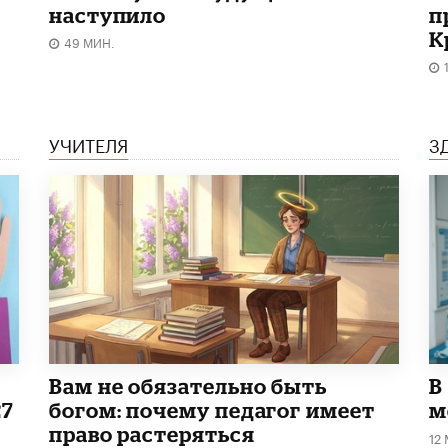
наступило
п
К
49 МИН.
УЧИТЕЛЯ
З
​Вам не обязательно быть
В
27
богом: почему педагог имеет
м
право растеряться
12