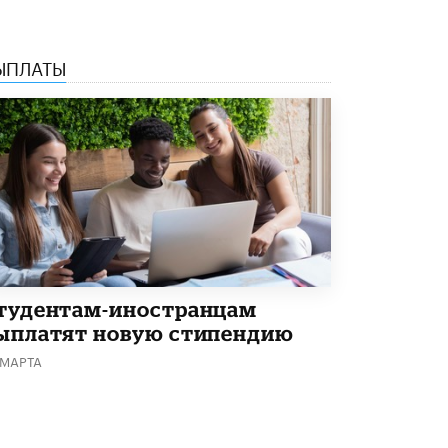
Академик РАН предупредил, что
ChatGPT отучит школьников думать
1 ИЮНЯ /
ШКОЛЬНИКИ
ЫПЛАТЫ
тудентам-иностранцам
ыплатят новую стипендию
 МАРТА