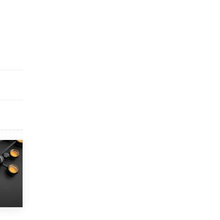
исторические объекты
11 ИЮНЯ /
ГОРОДСКОЕ ОБРАЗОВАНИЕ
​Почти 50 новых объектов образования
открыли в этом учебном году в Москве
10 ИЮНЯ /
ГОРОДСКОЕ ОБРАЗОВАНИЕ
Госдума приняла закон о детских SIM-
картах
10 ИЮНЯ /
ДЕТИ
Глава СПЧ предложил вернуть в школы
устные переходные экзамены
9 ИЮНЯ /
КАЧЕСТВО ОБРАЗОВАНИЯ
​Объединяя дошкольный мир
8 ИЮНЯ /
АНОНС
«Сколково» и ГК «Просвещение»
анонсировали запуск акселератора
технологических решений для всех
уровней образования
8 ИЮНЯ /
ЧТО ПРОИСХОДИТ?