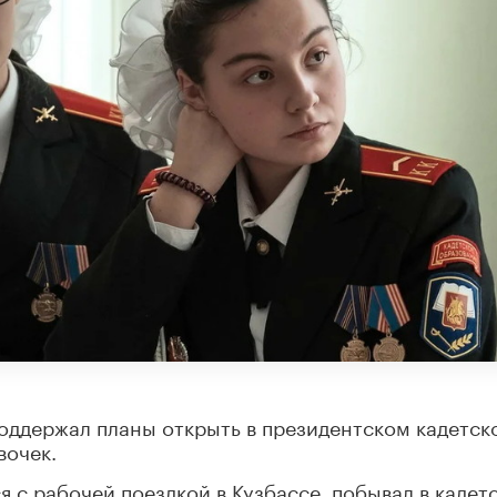
оддержал планы открыть в президентском кадетск
вочек.
я с рабочей поездкой в Кузбассе, побывал в кадет