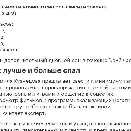
льности ночного сна регламентированы
2.4.2)
часов;
ов;
в;
в;
5 часов.
н дополнительный дневной сон в течение 1,5–2 час
к лучше и больше спал
мила Кузнецова предлагает свести к минимуму та
рые провоцируют перенапряжение нервной системы
мпьютерными играми и общение в соцсетях,
осмотр фильмов и программ, оказывающих негати
вка вокруг ребенка должна быть спокойной,
 считает эксперт.
меет сложившийся семейный уклад в плане выполн
еличить двигательную активность и пребывание н