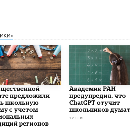
НИКИ»
бщественной
Академик РАН
ате предложили
предупредил, что
ь школьную
ChatGPT отучит
му с учетом
школьников дума
иональных
1 ИЮНЯ
диций регионов