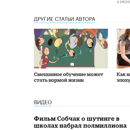
4 ИЮН
ДРУГИЕ СТАТЬИ АВТОРА
Смешанное обучение может
Как н
стать нормой жизни
эпоху
ВИДЕО
Фильм Собчак о шутинге в
школах набрал полмиллиона