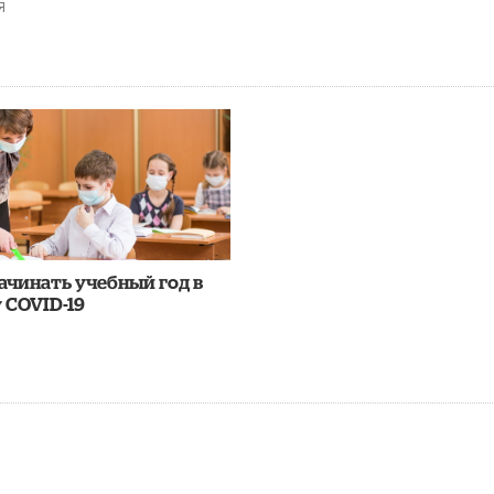
Я
ачинать учебный год в
 COVID-19