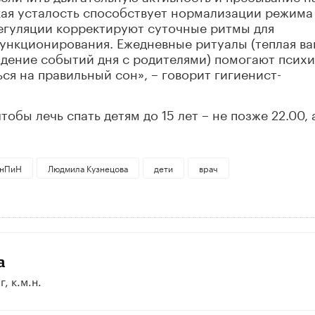
кая усталость способствует нормализации режима
регуляции корректируют суточные ритмы для
ункционирования. Ежедневные ритуалы (теплая ва
уждение событий дня с родителями) помогают психи
ся на правильный сон», – говорит гигиенист-
тобы лечь спать детям до 15 лет – не позже 22.00, а
нПиН
Людмила Кузнецова
дети
врач
а
, к.м.н.