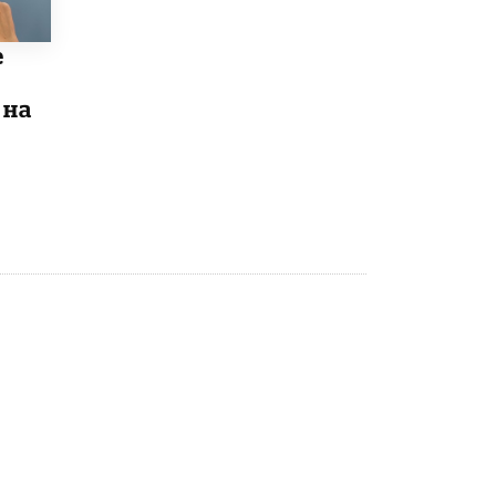
Рособрнадзор ответил на жалобы
школьников на ошибки в ЕГЭ по
е
русскому
8 ИЮНЯ /
ЕГЭ И ОГЭ
 на
Школа «СКОЛКА» и Госкорпорация
«Росатом» подписали соглашение о
сотрудничестве
8 ИЮНЯ /
ОБРАЗОВАТЕЛЬНАЯ ПОЛИТИКА
Депутаты призвали не отклонять
дипломы только из-за не пройденного
антиплагиата
5 ИЮНЯ /
ЧТО ПРОИСХОДИТ?
Минпросвещения просят добавить в
школьные учебники примеры женщин-
инженеров
5 ИЮНЯ /
УЧЕБНИКИ
Уличенный в списывании школьник
вернул себе призовое место на
олимпиаде через суд