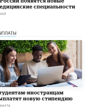
 России появятся новые
Академик РАН предупредил, что
едицинские специальности
ChatGPT отучит школьников думать
 МАЯ
1 ИЮНЯ /
ШКОЛЬНИКИ
ЫПЛАТЫ
тудентам-иностранцам
ыплатят новую стипендию
 МАРТА