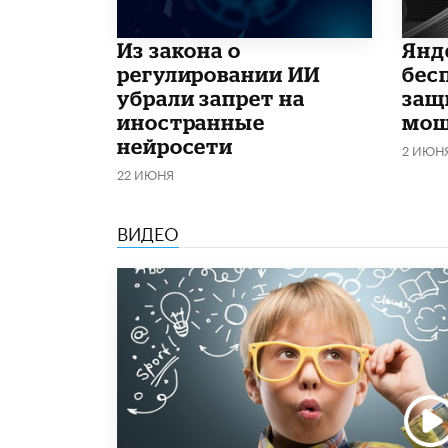
Из закона о
​Ян
регулировании ИИ
бес
убрали запрет на
защ
иностранные
мош
нейросети
2 ИЮН
22 ИЮНЯ
ВИДЕО