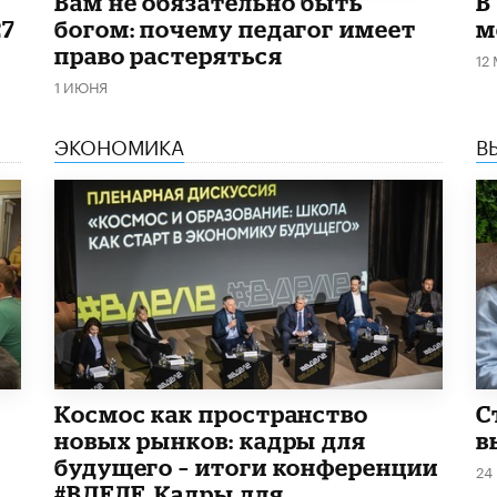
​Вам не обязательно быть
В
27
богом: почему педагог имеет
м
право растеряться
12
1 ИЮНЯ
ЭКОНОМИКА
В
Космос как пространство
С
новых рынков: кадры для
в
будущего – итоги конференции
24
#ВДЕЛЕ_Кадры для