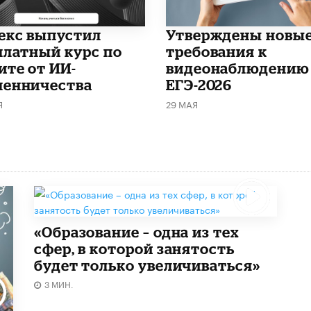
декс выпустил
Утверждены новы
платный курс по
требования к
ите от ИИ-
видеонаблюдению
енничества
ЕГЭ-2026
Я
29 МАЯ
«Образование – одна из тех
сфер, в которой занятость
будет только увеличиваться»
3 МИН.