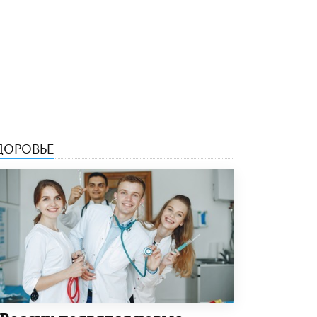
5 ИЮНЯ /
ЧТО ПРОИСХОДИТ?
«Евгений Онегин» станет обязательным
для повторения в 10–11-х классах
4 ИЮНЯ /
КАЧЕСТВО ОБРАЗОВАНИЯ
В Общественной палате предложили
шить школьную форму с учетом
национальных традиций регионов
4 ИЮНЯ /
ШКОЛЬНИКИ
ДОРОВЬЕ
В Госдуме предложили ввести онлайн-
формат для апелляций ЕГЭ
3 ИЮНЯ /
ЕГЭ И ОГЭ
​Яндекс выпустил бесплатный курс по
защите от ИИ-мошенничества
2 ИЮНЯ /
BIG DATA
В России начнут применять новые
подходы к разрешению конфликтов в
школах
2 ИЮНЯ /
ПОДРОСТКИ