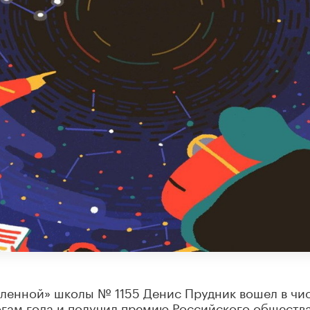
еленной» школы № 1155 Денис Прудник вошел в чи
огам года и получил премию Российского обществ