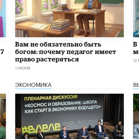
​Вам не обязательно быть
В
27
богом: почему педагог имеет
м
право растеряться
12
1 ИЮНЯ
ЭКОНОМИКА
В