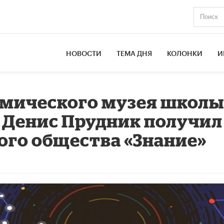
НОВОСТИ
ТЕМА ДНЯ
КОЛОНКИ
И
смического музея школ
р Денис Прудник получил
го общества «Знание»