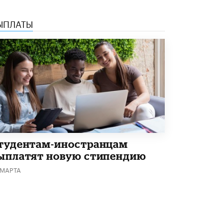
5 ИЮНЯ /
ЧТО ПРОИСХОДИТ?
ЫПЛАТЫ
«Евгений Онегин» станет обязательным
для повторения в 10–11-х классах
4 ИЮНЯ /
КАЧЕСТВО ОБРАЗОВАНИЯ
В Общественной палате предложили
шить школьную форму с учетом
национальных традиций регионов
4 ИЮНЯ /
ШКОЛЬНИКИ
В Госдуме предложили ввести онлайн-
формат для апелляций ЕГЭ
3 ИЮНЯ /
ЕГЭ И ОГЭ
тудентам-иностранцам
​Яндекс выпустил бесплатный курс по
ыплатят новую стипендию
защите от ИИ-мошенничества
2 ИЮНЯ /
BIG DATA
 МАРТА
В России начнут применять новые
подходы к разрешению конфликтов в
школах
2 ИЮНЯ /
ПОДРОСТКИ