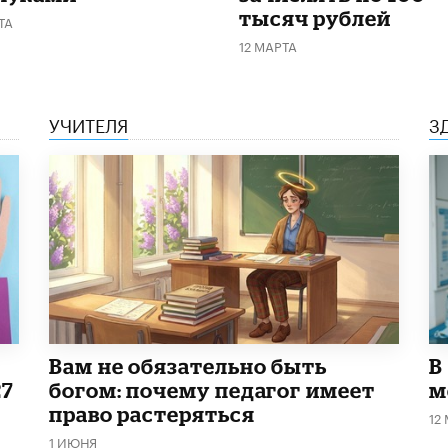
тысяч рублей
ТА
12 МАРТА
УЧИТЕЛЯ
З
​Вам не обязательно быть
В
27
богом: почему педагог имеет
м
право растеряться
12
1 ИЮНЯ