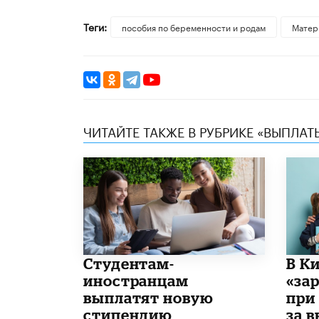
Теги:
пособия по беременности и родам
Матер
ЧИТАЙТЕ ТАКЖЕ В РУБРИКЕ «ВЫПЛАТ
Студентам-
В К
иностранцам
«за
выплатят новую
при
стипендию
за 