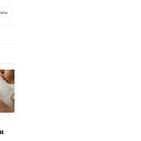
исторические объекты
11 ИЮНЯ /
ГОРОДСКОЕ ОБРАЗОВАНИЕ
латы
​Почти 50 новых объектов образования
открыли в этом учебном году в Москве
10 ИЮНЯ /
ГОРОДСКОЕ ОБРАЗОВАНИЕ
Госдума приняла закон о детских SIM-
картах
10 ИЮНЯ /
ДЕТИ
Глава СПЧ предложил вернуть в школы
устные переходные экзамены
9 ИЮНЯ /
КАЧЕСТВО ОБРАЗОВАНИЯ
​Объединяя дошкольный мир
8 ИЮНЯ /
АНОНС
«Сколково» и ГК «Просвещение»
анонсировали запуск акселератора
в
технологических решений для всех
и
уровней образования
8 ИЮНЯ /
ЧТО ПРОИСХОДИТ?