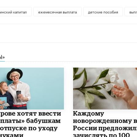
инский капитал
ежемесячная выплата
детские пособия
вып
Ы»
ирове хотят ввести
Каждому
рплаты» бабушкам
новорожденному 
 отпуске по уходу
России предложил
внуками
зачислять по 100