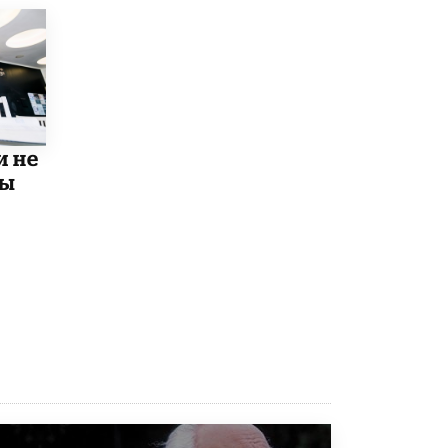
10 ИЮНЯ /
ДЕТИ
Глава СПЧ предложил вернуть в школы
устные переходные экзамены
9 ИЮНЯ /
КАЧЕСТВО ОБРАЗОВАНИЯ
​Объединяя дошкольный мир
и не
8 ИЮНЯ /
АНОНС
мы
«Сколково» и ГК «Просвещение»
анонсировали запуск акселератора
технологических решений для всех
уровней образования
8 ИЮНЯ /
ЧТО ПРОИСХОДИТ?
Рособрнадзор ответил на жалобы
школьников на ошибки в ЕГЭ по
русскому
8 ИЮНЯ /
ЕГЭ И ОГЭ
Школа «СКОЛКА» и Госкорпорация
«Росатом» подписали соглашение о
сотрудничестве