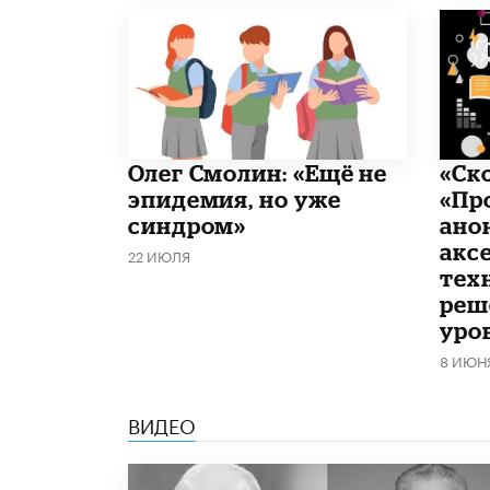
​Олег Смолин: «Ещё не
«Ск
эпидемия, но уже
«Пр
синдром»
ано
акс
22 ИЮЛЯ
тех
реш
уро
8 ИЮН
ВИДЕО