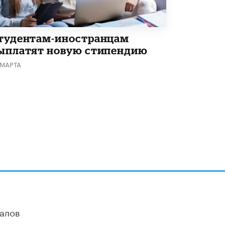
Кто будет оценивать поведение
школьников
29 МАЯ /
ШКОЛЬНИКИ
тудентам-иностранцам
ыплатят новую стипендию
 МАРТА
алов