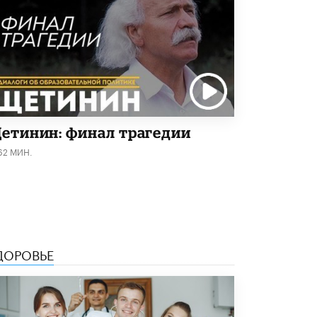
8 ИЮНЯ /
ОБРАЗОВАТЕЛЬНАЯ ПОЛИТИКА
Депутаты призвали не отклонять
дипломы только из-за не пройденного
антиплагиата
5 ИЮНЯ /
ЧТО ПРОИСХОДИТ?
Минпросвещения просят добавить в
школьные учебники примеры женщин-
инженеров
етинин: финал трагедии
5 ИЮНЯ /
УЧЕБНИКИ
62 МИН.
Уличенный в списывании школьник
вернул себе призовое место на
олимпиаде через суд
5 ИЮНЯ /
ЧТО ПРОИСХОДИТ?
«Евгений Онегин» станет обязательным
для повторения в 10–11-х классах
ДОРОВЬЕ
4 ИЮНЯ /
КАЧЕСТВО ОБРАЗОВАНИЯ
В Общественной палате предложили
шить школьную форму с учетом
национальных традиций регионов