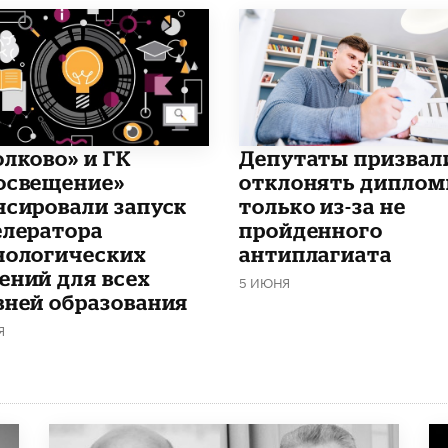
олково» и ГК
Депутаты призвал
освещение»
отклонять дипло
нсировали запуск
только из-за не
елератора
пройденного
нологических
антиплагиата
ений для всех
5 ИЮНЯ
вней образования
Я