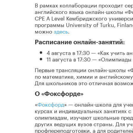
В рамках коллаборации проходит се
английского языка онлайн-школы «Фо
CPE A Level Кембриджского универс
программы University of Turku, Fin
можно
здесь
.
Расписание онлайн-занятий:
4 августа в 17:30 — «Как учить 
11 августа в 17:30 — «Олимпиады
Первые трансляции онлайн-школы «Ф
по математике, химии и английскому 
Для школьников это отличная возмо
О «Фоксфорде»
«
Фоксфорд
» — онлайн-школа для учен
курсах и индивидуальных занятиях с
олимпиадам, изучают школьные пред
других ведущих вузов страны. Для у
профпереподготовки, а для родителе