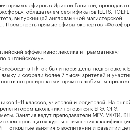
рия прямых эфиров с Ириной Ганиной, преподават
ксфорд», обладателем сертификатов IELTS, TOEFL
итета, выпускницей англоязычной магистерской
land. Посмотреть прямые эфиры экспертов «Фоксфо
английский эффективно: лексика и грамматика»;
 по английскому».
оксфорд» в TikTok были посвящены подготовке к 
языку и собрали более 7 тысяч зрителей и участн
жность потренироваться прямо в любимом прилож
иков 1−11 классов, учителей и родителей. На онла
 репетитором школьники готовятся к ЕГЭ, ОГЭ,
меты. Занятия ведут преподаватели МГУ, МФТИ, В
чителей проводятся курсы повышения квалификаци
й — открытые занятия о воспитании и развитии дет