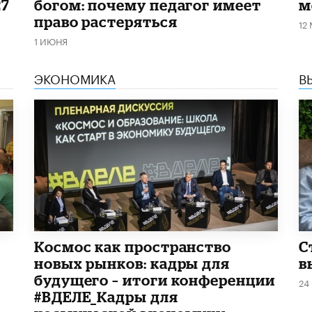
27
богом: почему педагог имеет
м
право растеряться
12
1 ИЮНЯ
ЭКОНОМИКА
В
Космос как пространство
С
новых рынков: кадры для
в
будущего – итоги конференции
24
#ВДЕЛЕ_Кадры для