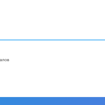
Академик РАН предупредил, что
ChatGPT отучит школьников думать
1 ИЮНЯ /
ШКОЛЬНИКИ
алов