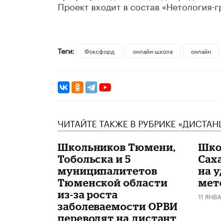
Проект входит в состав «Нетология-г
Теги:
Фоксфорд
онлайн-школа
онлайн
ЧИТАЙТЕ ТАКЖЕ В РУБРИКЕ «ДИСТА
Школьников Тюмени,
Шко
Тобольска и 5
Сах
муниципалитетов
на у
Тюменской области
мет
из-за роста
11 ЯНВ
заболеваемости ОРВИ
переводят на дистант