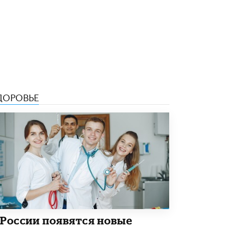
Рособрнадзор ответил на жалобы
школьников на ошибки в ЕГЭ по
русскому
8 ИЮНЯ /
ЕГЭ И ОГЭ
Школа «СКОЛКА» и Госкорпорация
«Росатом» подписали соглашение о
сотрудничестве
8 ИЮНЯ /
ОБРАЗОВАТЕЛЬНАЯ ПОЛИТИКА
ДОРОВЬЕ
Депутаты призвали не отклонять
дипломы только из-за не пройденного
антиплагиата
5 ИЮНЯ /
ЧТО ПРОИСХОДИТ?
Минпросвещения просят добавить в
школьные учебники примеры женщин-
инженеров
5 ИЮНЯ /
УЧЕБНИКИ
Уличенный в списывании школьник
вернул себе призовое место на
 России появятся новые
олимпиаде через суд