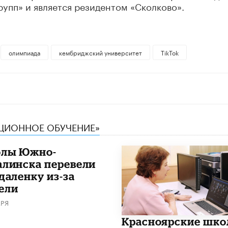
рупп» и является резидентом «Сколково».
олимпиада
кембриджский университет
TikTok
НЦИОННОЕ ОБУЧЕНИЕ»
лы Южно-
алинска перевели
даленку из-за
ели
АРЯ
Красноярские шк