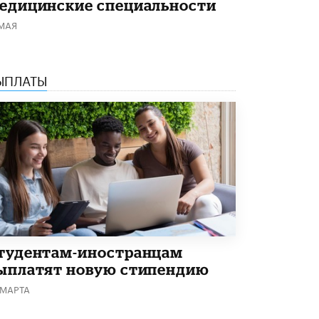
едицинские специальности
5 ИЮНЯ /
ЧТО ПРОИСХОДИТ?
 МАЯ
«Евгений Онегин» станет обязательным
для повторения в 10–11-х классах
4 ИЮНЯ /
КАЧЕСТВО ОБРАЗОВАНИЯ
ЫПЛАТЫ
В Общественной палате предложили
шить школьную форму с учетом
национальных традиций регионов
4 ИЮНЯ /
ШКОЛЬНИКИ
В Госдуме предложили ввести онлайн-
формат для апелляций ЕГЭ
3 ИЮНЯ /
ЕГЭ И ОГЭ
​Яндекс выпустил бесплатный курс по
защите от ИИ-мошенничества
2 ИЮНЯ /
BIG DATA
тудентам-иностранцам
ыплатят новую стипендию
В России начнут применять новые
подходы к разрешению конфликтов в
 МАРТА
школах
2 ИЮНЯ /
ПОДРОСТКИ