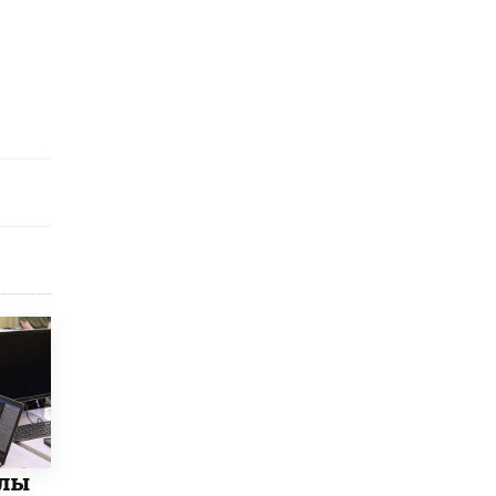
исторические объекты
11 ИЮНЯ /
ГОРОДСКОЕ ОБРАЗОВАНИЕ
​Почти 50 новых объектов образования
открыли в этом учебном году в Москве
10 ИЮНЯ /
ГОРОДСКОЕ ОБРАЗОВАНИЕ
Госдума приняла закон о детских SIM-
картах
10 ИЮНЯ /
ДЕТИ
Глава СПЧ предложил вернуть в школы
устные переходные экзамены
9 ИЮНЯ /
КАЧЕСТВО ОБРАЗОВАНИЯ
​Объединяя дошкольный мир
8 ИЮНЯ /
АНОНС
«Сколково» и ГК «Просвещение»
анонсировали запуск акселератора
технологических решений для всех
уровней образования
олы
8 ИЮНЯ /
ЧТО ПРОИСХОДИТ?