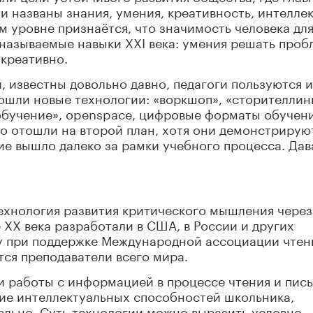
 названы знания, умения, креативность, интеллек
м уровне признаётся, что значимость человека дл
называемые навыки XXI века: умения решать проб
 креативно.
, известны довольно давно, педагоги пользуются 
вошли новые технологии: «воркшоп», «сторителлинг
обучение», openspace, цифровые форматы обучени
о отошли на второй план, хотя они демонстрирую
ие вышло далеко за рамки учебного процесса. Дав
ехнология развития критического мышления через
 XX века разработали в США, в России и других
оду при поддержке Международной ассоциации чтен
ся преподаватели всего мира.
 работы с информацией в процессе чтения и пись
тие интеллектуальных способностей школьника,
льно. Суть технологии можно выразить условно,