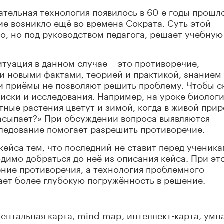
тельная технология появилось в 60-е годы прошл
ие возникло ещё во времена Сократа. Суть этой
о, но под руководством педагога, решает учебную
туация в данном случае – это противоречие,
и новыми фактами, теорией и практикой, знанием
и приёмы не позволяют решить проблему. Чтобы с
иски и исследования. Например, на уроке биолог
тные растения цветут и зимой, когда в живой при
засыпает?» При обсуждении вопроса выявляются
следование помогает разрешить противоречие.
кейса тем, что последний не ставит перед ученик
одимо добраться до неё из описания кейса. При эт
ение противоречия, а технология проблемного
гает более глубокую погружённость в решение.
ентальная карта, mind map, интеллект-карта, умн