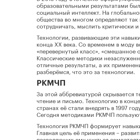
образовательными результатами были
социальный интеллект. На глобально
общества во многом определяют так 
сотрудничать, мыслить критически и
Технологии, развивающие эти навыки
конца XX века. Со временем в моду 
«перевернутый класс», «смешанное 
Классические методики незаслуженн
отличные результаты, а их применен
разберёмся, что это за технологии.
РКМЧП
За этой аббревиатурой скрывается т
чтение и письмо. Технологию в конце
странах её стали внедрять в 1997 г
Сегодня методиками РКМЧП пользуют
Технология РКМЧП формирует навыки
Главная цель её применения – разви
позволяющих ему учиться самостояте