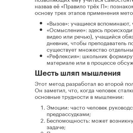
назвав её «Правило трёх П»: познако
основу трех этапов применения мето
«Вызов»: учащиеся вспоминают, 
«Осмысление»: здесь происходи
видео или речью), учащийся обяз
дневник, чтобы преподаватель п
существует множество отдельны
«Рефлексия»: школьник формируе
материале или в процессе обсуж
Шесть шляп мышления
Этот метод разработал во второй по
Он заметил, что, когда человек стал
основные трудности в мышлении:
Эмоции: часто человек руковод
предрассудками;
Беспомощность: может возникнут
задаче;
Путаница: человек старается дер