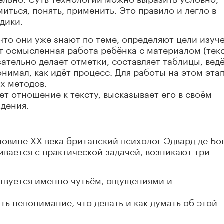
миться, понять, применить. Это правило и легло в
дики.
что они уже знают по теме, определяют цели изуч
т осмысленная работа ребёнка с материалом (тек
ательно делает отметки, составляет таблицы, вед
онимал, как идёт процесс. Для работы на этом эта
х методов.
т отношение к тексту, высказывает его в своём
дения.
ловине XX века британский психолог Эдвард де Бо
кивается с практической задачей, возникают три
ствуется именно чутьём, ощущениями и
ь непонимание, что делать и как думать об этой
жать в голове сразу много процессов, но получае