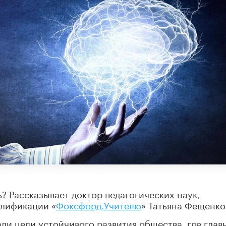
ь? Рассказывает доктор педагогических наук,
алификации «
Фоксфорд.Учителю
» Татьяна Фещенко
ли цели устойчивого развития общества, где гла