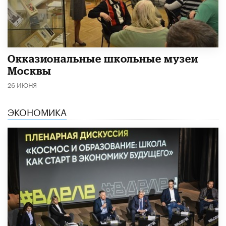
​Окказиональные школьные музеи
Москвы
26 ИЮНЯ
ЭКОНОМИКА