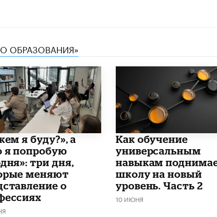
ТВО ОБРАЗОВАНИЯ»
кем я буду?», а
​Как обучение
о я попробую
универсальным
дня»: три дня,
навыкам поднима
орые меняют
школу на новый
дставление о
уровень. Часть 2
фессиях
10 ИЮНЯ
НЯ