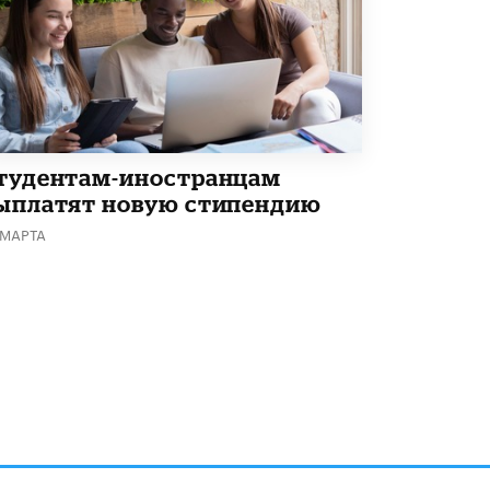
тудентам-иностранцам
ыплатят новую стипендию
 МАРТА