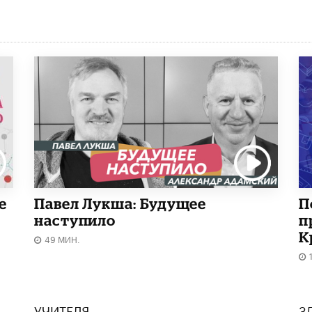
е
Павел Лукша: Будущее
П
наступило
п
К
49 МИН.
УЧИТЕЛЯ
З