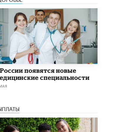
Академик РАН предупредил, что
ChatGPT отучит школьников думать
1 ИЮНЯ /
ШКОЛЬНИКИ
 России появятся новые
едицинские специальности
 МАЯ
ЫПЛАТЫ