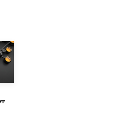
Рособрнадзор ответил на жалобы
школьников на ошибки в ЕГЭ по
русскому
8 ИЮНЯ /
ЕГЭ И ОГЭ
Школа «СКОЛКА» и Госкорпорация
«Росатом» подписали соглашение о
сотрудничестве
8 ИЮНЯ /
ОБРАЗОВАТЕЛЬНАЯ ПОЛИТИКА
Депутаты призвали не отклонять
дипломы только из-за не пройденного
антиплагиата
5 ИЮНЯ /
ЧТО ПРОИСХОДИТ?
Минпросвещения просят добавить в
школьные учебники примеры женщин-
ет
инженеров
5 ИЮНЯ /
УЧЕБНИКИ
Уличенный в списывании школьник
вернул себе призовое место на
олимпиаде через суд