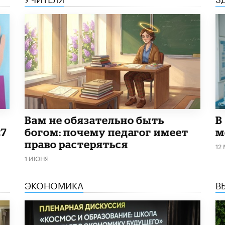
​Вам не обязательно быть
В
27
богом: почему педагог имеет
м
право растеряться
12
1 ИЮНЯ
ЭКОНОМИКА
В