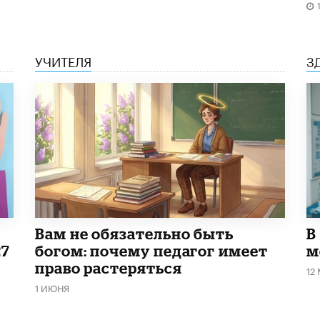
УЧИТЕЛЯ
З
​Вам не обязательно быть
В
27
богом: почему педагог имеет
м
право растеряться
12
1 ИЮНЯ