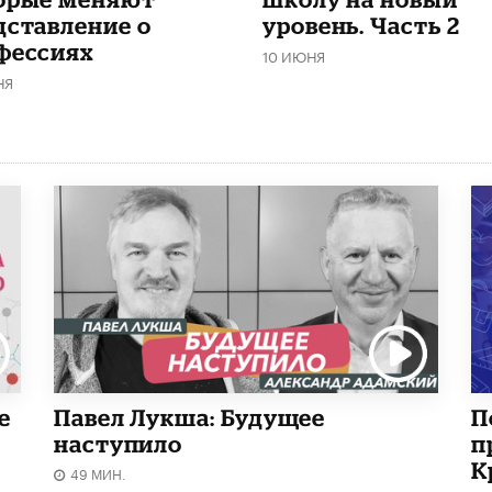
дставление о
уровень. Часть 2
фессиях
10 ИЮНЯ
НЯ
е
Павел Лукша: Будущее
П
наступило
п
К
49 МИН.