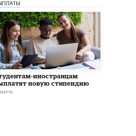
ЫПЛАТЫ
В Госдуме предложили запустить
программу «Выпускной кешбэк» для
тех, кто сдал ЕГЭ и ОГЭ
29 МАЯ /
ЕГЭ И ОГЭ
тудентам-иностранцам
ыплатят новую стипендию
 МАРТА