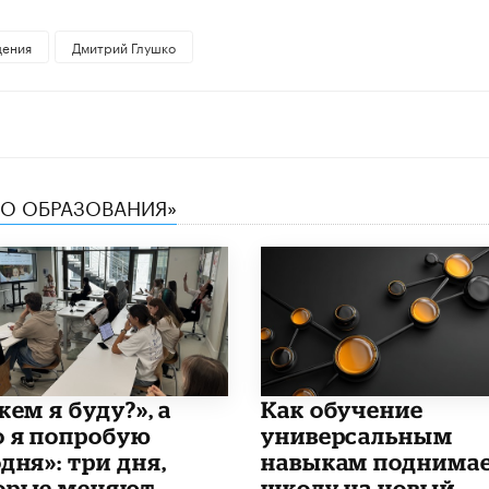
ения
Дмитрий Глушко
ТВО ОБРАЗОВАНИЯ»
кем я буду?», а
​Как обучение
о я попробую
универсальным
дня»: три дня,
навыкам поднима
орые меняют
школу на новый