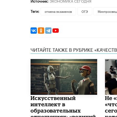
Источник:
ЭКОНОМИКА СЕГОДНЯ
Теги:
отмена экзаменов
ОГЭ
Минпросвещ
ЧИТАЙТЕ ТАКЖЕ В РУБРИКЕ «КАЧЕС
​Искусственный
Не «
интеллект в
«чт
образовательных
сего
отношениях: «великий
кот