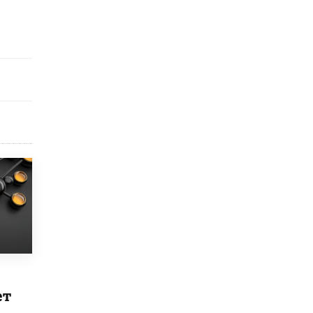
9 ИЮНЯ /
КАЧЕСТВО ОБРАЗОВАНИЯ
​Объединяя дошкольный мир
8 ИЮНЯ /
АНОНС
«Сколково» и ГК «Просвещение»
анонсировали запуск акселератора
технологических решений для всех
уровней образования
8 ИЮНЯ /
ЧТО ПРОИСХОДИТ?
Рособрнадзор ответил на жалобы
школьников на ошибки в ЕГЭ по
русскому
8 ИЮНЯ /
ЕГЭ И ОГЭ
Школа «СКОЛКА» и Госкорпорация
«Росатом» подписали соглашение о
сотрудничестве
8 ИЮНЯ /
ОБРАЗОВАТЕЛЬНАЯ ПОЛИТИКА
Депутаты призвали не отклонять
ет
дипломы только из-за не пройденного
антиплагиата