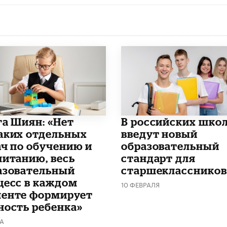
га Шиян: «Нет
В российских шко
аких отдельных
введут новый
ач по обучению и
образовательный
питанию, весь
стандарт для
азовательный
старшеклассников
цесс в каждом
10 ФЕВРАЛЯ
енте формирует
ность ребенка»
ТА