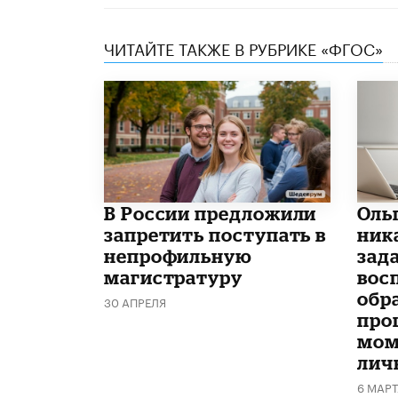
ЧИТАЙТЕ ТАКЖЕ В РУБРИКЕ «ФГОС»
В России предложили
Оль
запретить поступать в
ник
непрофильную
зад
магистратуру
вос
обр
30 АПРЕЛЯ
про
мом
лич
6 МАР