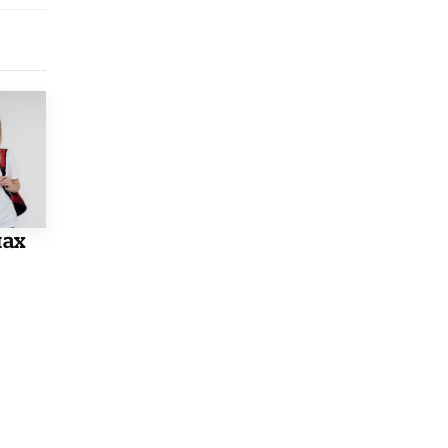
Академик РАН предупредил, что
ChatGPT отучит школьников думать
1 ИЮНЯ /
ШКОЛЬНИКИ
лах