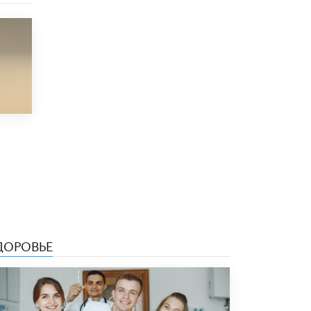
8 ИЮНЯ /
ЕГЭ И ОГЭ
Школа «СКОЛКА» и Госкорпорация
«Росатом» подписали соглашение о
сотрудничестве
8 ИЮНЯ /
ОБРАЗОВАТЕЛЬНАЯ ПОЛИТИКА
Депутаты призвали не отклонять
дипломы только из-за не пройденного
антиплагиата
5 ИЮНЯ /
ЧТО ПРОИСХОДИТ?
0
Минпросвещения просят добавить в
школьные учебники примеры женщин-
инженеров
5 ИЮНЯ /
УЧЕБНИКИ
Уличенный в списывании школьник
вернул себе призовое место на
ДОРОВЬЕ
олимпиаде через суд
5 ИЮНЯ /
ЧТО ПРОИСХОДИТ?
«Евгений Онегин» станет обязательным
для повторения в 10–11-х классах