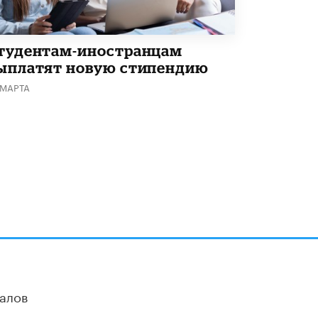
В Минобрнауки рассказали о новых
правилах приема в аспирантуру
1 ИЮНЯ /
КАЧЕСТВО ОБРАЗОВАНИЯ
тудентам-иностранцам
ыплатят новую стипендию
 МАРТА
алов