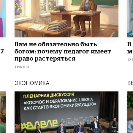
​Вам не обязательно быть
В
27
богом: почему педагог имеет
м
право растеряться
12
1 ИЮНЯ
ЭКОНОМИКА
В