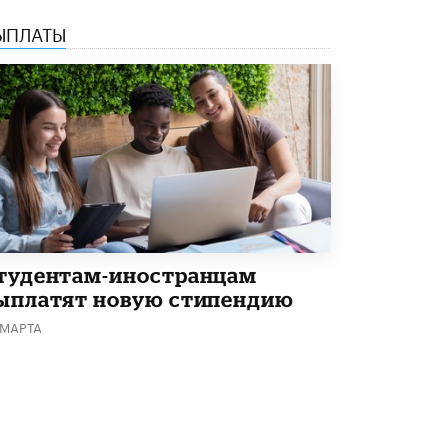
Академик РАН предупредил, что
ЫПЛАТЫ
ChatGPT отучит школьников думать
1 ИЮНЯ /
ШКОЛЬНИКИ
тудентам-иностранцам
ыплатят новую стипендию
 МАРТА