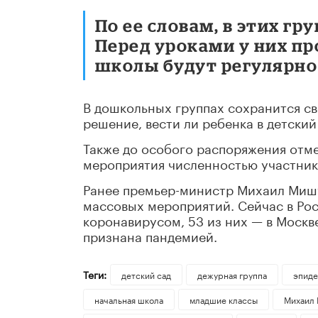
По ее словам, в этих гр
Перед уроками у них п
школы будут регулярно
В дошкольных группах сохранится с
решение, вести ли ребенка в детский
Также до особого распоряжения отм
мероприятия численностью участнико
Ранее премьер-министр Михаил Мишу
массовых мероприятий. Сейчас в Ро
коронавирусом, 53 из них — в Москве
признана пандемией.
Теги:
детский сад
дежурная группа
эпиде
начальная школа
младшие классы
Михаил