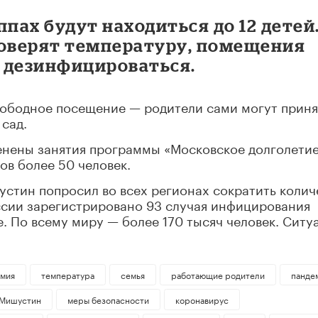
уппах будут находиться до 12 детей
роверят температуру, помещения
 дезинфицироваться.
вободное посещение — родители сами могут приня
 сад.
енены занятия программы «Московское долголетие
в более 50 человек.
стин попросил во всех регионах сократить колич
ссии зарегистрировано 93 случая инфицирования
. По всему миру — более 170 тысяч человек. Ситу
мия
температура
семья
работающие родители
панде
 Мишустин
меры безопасности
коронавирус