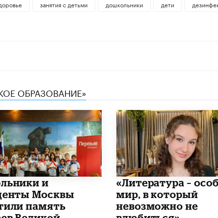
доровье
занятия с детьми
дошкольники
дети
дезинфе
СКОЕ ОБРАЗОВАНИЕ»
льники и
​«Литература – осо
денты Москвы
мир, в который
тили память
невозможно не
оев Великой
влюбиться»