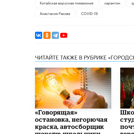
Китайская вирусная пневмония
карантин
з
Анастасия Ракова
COVID-19
ЧИТАЙТЕ ТАКЖЕ В РУБРИКЕ «ГОРОД
​«Говорящая»
Шко
остановка, негорючая
сту
краска, автосборщик
поч
шерсти: школьники
гер