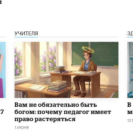
ы
УЧИТЕЛЯ
З
​Вам не обязательно быть
В
27
богом: почему педагог имеет
м
право растеряться
12
1 ИЮНЯ