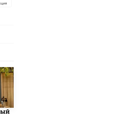
кция
исторические объекты
11 ИЮНЯ /
ГОРОДСКОЕ ОБРАЗОВАНИЕ
​Почти 50 новых объектов образования
открыли в этом учебном году в Москве
10 ИЮНЯ /
ГОРОДСКОЕ ОБРАЗОВАНИЕ
Госдума приняла закон о детских SIM-
картах
10 ИЮНЯ /
ДЕТИ
Глава СПЧ предложил вернуть в школы
устные переходные экзамены
9 ИЮНЯ /
КАЧЕСТВО ОБРАЗОВАНИЯ
​Объединяя дошкольный мир
8 ИЮНЯ /
АНОНС
«Сколково» и ГК «Просвещение»
бый
анонсировали запуск акселератора
технологических решений для всех
уровней образования
8 ИЮНЯ /
ЧТО ПРОИСХОДИТ?