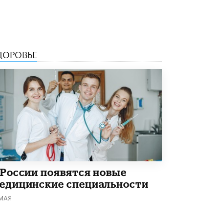
5 ИЮНЯ /
ЧТО ПРОИСХОДИТ?
«Евгений Онегин» станет обязательным
для повторения в 10–11-х классах
4 ИЮНЯ /
КАЧЕСТВО ОБРАЗОВАНИЯ
ДОРОВЬЕ
В Общественной палате предложили
шить школьную форму с учетом
национальных традиций регионов
4 ИЮНЯ /
ШКОЛЬНИКИ
В Госдуме предложили ввести онлайн-
формат для апелляций ЕГЭ
3 ИЮНЯ /
ЕГЭ И ОГЭ
​Яндекс выпустил бесплатный курс по
защите от ИИ-мошенничества
2 ИЮНЯ /
BIG DATA
 России появятся новые
едицинские специальности
В России начнут применять новые
подходы к разрешению конфликтов в
 МАЯ
школах
2 ИЮНЯ /
ПОДРОСТКИ