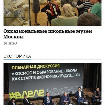
​Окказиональные школьные музеи
Москвы
26 ИЮНЯ
ЭКОНОМИКА