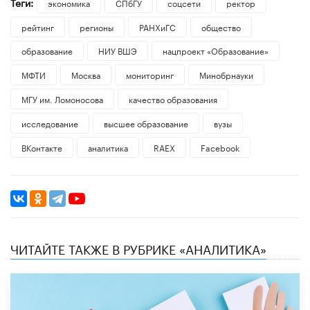
Теги:
экономика
СПбГУ
соцсети
ректор
рейтинг
регионы
РАНХиГС
общество
образование
НИУ ВШЭ
нацпроект «Образование»
МФТИ
Москва
мониторинг
Минобрнауки
МГУ им. Ломоносова
качество образования
исследование
высшее образование
вузы
ВКонтакте
аналитика
RAEX
Facebook
ЧИТАЙТЕ ТАКЖЕ В РУБРИКЕ «АНАЛИТИКА»