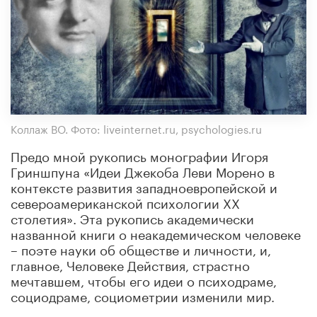
Коллаж ВО. Фото: liveinternet.ru, psychologies.ru
Предо мной рукопись монографии Игоря
Гриншпуна «Идеи Джекоба Леви Морено в
контексте развития западноевропейской и
североамериканской психологии ХХ
столетия». Эта рукопись академически
названной книги о неакадемическом человеке
– поэте науки об обществе и личности, и,
главное, Человеке Действия, страстно
мечтавшем, чтобы его идеи о психодраме,
социодраме, социометрии изменили мир.