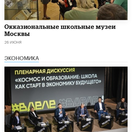
​Окказиональные школьные музеи
Москвы
26 ИЮНЯ
ЭКОНОМИКА