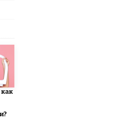
 как
и?