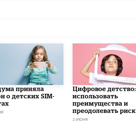
дума приняла
​Цифровое детство:
н о детских SIM-
использовать
тах
преимущества и
преодолевать риск
НЯ
2 ИЮНЯ