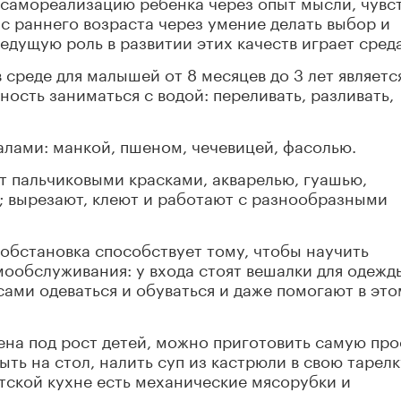
 самореализацию ребенка через опыт мысли, чувст
 с раннего возраста через умение делать выбор и
дущую роль в развитии этих качеств играет среда
реде для малышей от 8 месяцев до 3 лет являетс
ность заниматься с водой: переливать, разливать,
лами: манкой, пшеном, чечевицей, фасолью.
т пальчиковыми красками, акварелью, гуашью,
а; вырезают, клеют и работают с разнообразными
ся обстановка способствует тому, чтобы научить
обслуживания: у входа стоят вешалки для одежд
 сами одеваться и обуваться и даже помогают в это
лена под рост детей, можно приготовить самую пр
ть на стол, налить суп из кастрюли в свою тарелк
етской кухне есть механические мясорубки и