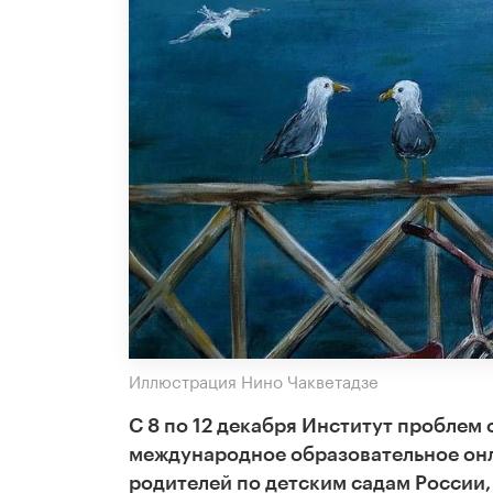
Иллюстрация Нино Чакветадзе
С 8 по 12 декабря Институт проблем
международное образовательное онл
родителей по детским садам России,