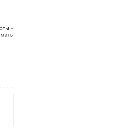
В Минобрнауки рассказали о новых
правилах приема в аспирантуру
1 ИЮНЯ /
КАЧЕСТВО ОБРАЗОВАНИЯ
оты –
имать