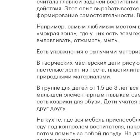
считала главной задачей воспитания
действия. Этот опыт вырабатывается
формирование самостоятельности. Ве
Например, самым любимым местом в с
«мокрая зона», где у них есть возмож
вылавливать, отжимать, мыть.
Есть упражнения с сыпучими материа
В творческих мастерских дети рисую
пастелью; лепят из теста, пластилин
природными материалами.
В группе для детей от 1,5 до 3 лет в
малышей элементарным навыкам само
есть коврики для обуви. Дети учатся
друг другу.
На кухне, где вся мебель приспособ
еду под контролем воспитателя, накры
потом помыть за собой посуду. На д
соковыжималки.