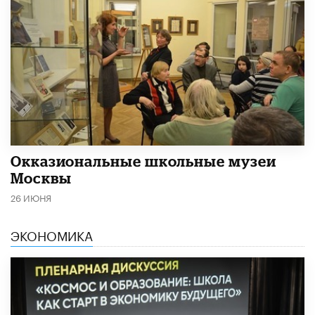
​Окказиональные школьные музеи
Москвы
26 ИЮНЯ
ЭКОНОМИКА