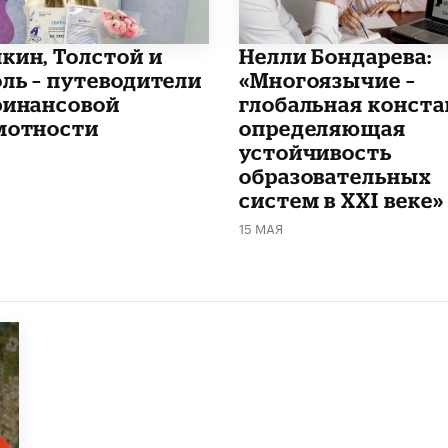
шкин, Толстой и
​Нелли Бондарева:
оль – путеводители
«Многоязычие –
финансовой
глобальная конста
мотности
определяющая
устойчивость
образовательных
систем в XXI веке»
15 МАЯ