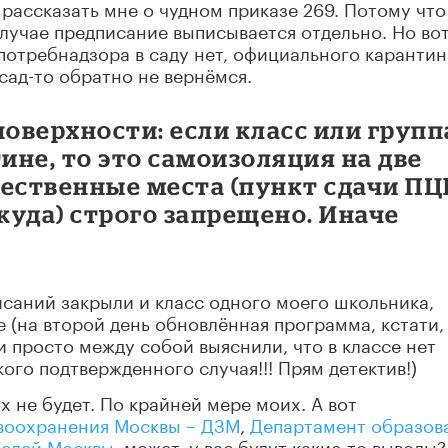
 рассказать мне о чудном приказе 269. Потому что
случае предписание выписывается отдельно. Но во
спотребнадзора в саду нет, официального карантин
в сад-то обратно не вернёмся.
поверхности: если класс или групп
не, то это самоизоляция на две
ественные места (пункт сдачи ПЦ
куда) строго запрещено. Иначе
исаний закрыли и класс одного моего школьника,
 (на второй день обновлённая программа, кстати,
ли просто между собой выяснили, что в классе нет
 кого подтвержденного случая!!! Прям детектив!)
 не будет. По крайней мере моих. А вот
воохранения Москвы – ДЗМ
,
Департамент образов
телей Москвы
, может, у вас будут какие-то выводы?