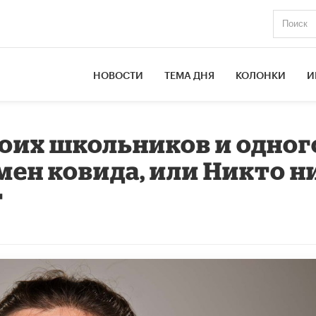
НОВОСТИ
ТЕМА ДНЯ
КОЛОНКИ
И
оих школьников и одног
ен ковида, или Никто н
т