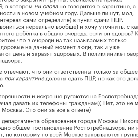
9, в котором
ни слова
не говорится о карантине, а
ости в новом учебном году. Дальше пишут, мол,
интервал сами определите) в пункт сдачи ПЦР.
вониться нереально вообще) и хочу уточнить, с ка
тнего ребёнка в общую очередь, если он здоров? 
ритом что в очереди из так называемых только
 здоровые на данный момент люди, так и уже
тот день и заразят здоровых. В поликлинике говор
надзора.
е отвечают, что они ответственны только за общее
ца
при карантине
должны сдать ПЦР, но как это до
ю.
терянности и искренне ругаются на Роспотребнад
чал давать их телефоны гражданам)) Нет, это не 
Москвы. Это они за все в ответе)
 департамента образования города Москвы Никол
одно общее постановление Роспотребнадзора, ни 
т, по которому по всей Москве закрываются групп