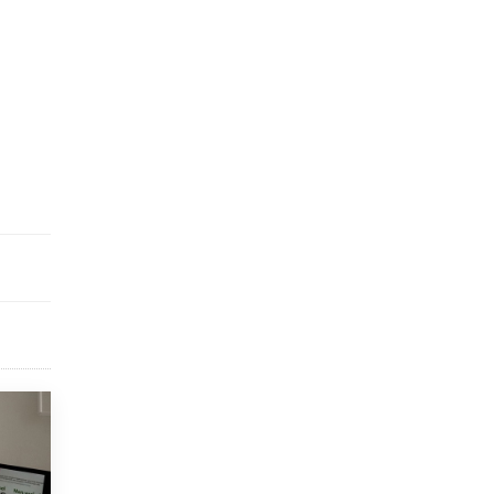
5 ИЮНЯ /
ЧТО ПРОИСХОДИТ?
«Евгений Онегин» станет обязательным
для повторения в 10–11-х классах
4 ИЮНЯ /
КАЧЕСТВО ОБРАЗОВАНИЯ
В Общественной палате предложили
шить школьную форму с учетом
национальных традиций регионов
4 ИЮНЯ /
ШКОЛЬНИКИ
В Госдуме предложили ввести онлайн-
формат для апелляций ЕГЭ
3 ИЮНЯ /
ЕГЭ И ОГЭ
​Яндекс выпустил бесплатный курс по
защите от ИИ-мошенничества
2 ИЮНЯ /
BIG DATA
В России начнут применять новые
подходы к разрешению конфликтов в
школах
2 ИЮНЯ /
ПОДРОСТКИ