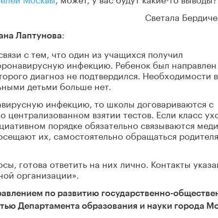
Светала Бердиче
:
ана Лаптунова
связи с тем, что один из учащихся получил
коронавирусную инфекцию. Ребенок был направлен
оторого диагноз не подтвердился. Необходимости в
ными детьми больше нет.
навирусную инфекцию, то школы договариваются с
 централизованном взятии тестов. Если класс ух
ициативном порядке обязательно связываются меди
осещают их, самостоятельно обращаться родителя
осы, готова ответить на них лично. Контакты указ
ной организации».
равлением по развитию государственно-обществе
стью Департамента образования и науки города М