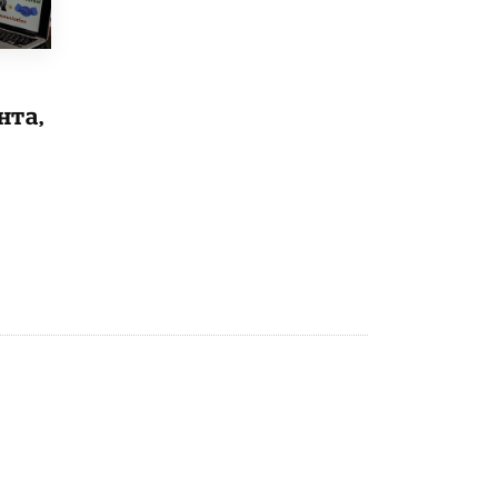
Академик РАН предупредил, что
ChatGPT отучит школьников думать
1 ИЮНЯ /
ШКОЛЬНИКИ
нта,