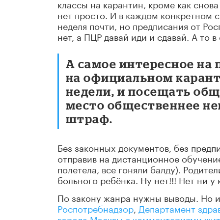
классы на карантин, кроме как снова
нет просто. И в каждом конкретном 
неделя почти, но предписания от Ро
нет, а ПЦР давай иди и сдавай. А то 
А самое интересное на 
на официальном каранти
недели, и посещать общ
место общественнее не
штраф.
Без законных документов, без предп
отправив на дистанционное обучение
полетела, все гоняли балду). Родите
больного ребёнка. Ну нет!!! Нет ни у
По закону жанра нужны выводы. Но их
Роспотребнадзор
,
Департамент здра
города Москвы с комментариями жи