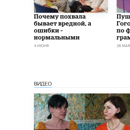
​Почему похвала
​Пу
бывает вредной, а
Гог
ошибки –
по 
нормальными
гра
4 ИЮНЯ
28 МАЯ
ВИДЕО