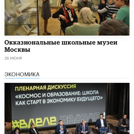
​Окказиональные школьные музеи
Москвы
26 ИЮНЯ
ЭКОНОМИКА