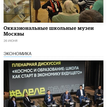
​Окказиональные школьные музеи
Москвы
26 ИЮНЯ
ЭКОНОМИКА