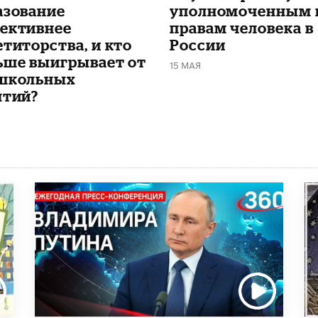
азование
уполномоченным 
ективнее
правам человека в
етиторства, и кто
России
ьше выигрывает от
15 МАЯ
школьных
ятий?