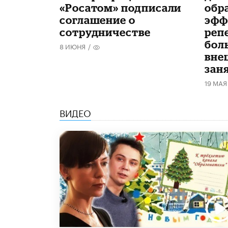
«Росатом» подписали
обр
соглашение о
эфф
сотрудничестве
реп
бол
8 ИЮНЯ
/
вне
зан
19 МАЯ
ВИДЕО