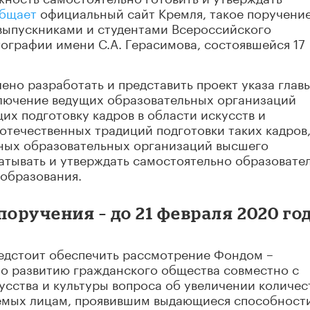
бщает
официальный сайт Кремля, такое поручени
 выпускниками и студентами Всероссийского
ографии имени С.А. Герасимова, состоявшейся 17
но разработать и представить проект указа глав
лючение ведущих образовательных организаций
х подготовку кадров в области искусств и
течественных традиций подготовки таких кадров,
ных образовательных организаций высшего
атывать и утверждать самостоятельно образовате
 образования.
оручения – до 21 февраля 2020 год
едстоит обеспечить рассмотрение Фондом –
по развитию гражданского общества совместно с
сства и культуры вопроса об увеличении количес
яемых лицам, проявившим выдающиеся способности