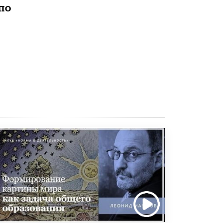
по
Рособрнадзор ответил на жалобы
школьников на ошибки в ЕГЭ по
русскому
8 ИЮНЯ /
ЕГЭ И ОГЭ
Школа «СКОЛКА» и Госкорпорация
«Росатом» подписали соглашение о
сотрудничестве
8 ИЮНЯ /
ОБРАЗОВАТЕЛЬНАЯ ПОЛИТИКА
Депутаты призвали не отклонять
дипломы только из-за не пройденного
антиплагиата
5 ИЮНЯ /
ЧТО ПРОИСХОДИТ?
Минпросвещения просят добавить в
школьные учебники примеры женщин-
инженеров
5 ИЮНЯ /
УЧЕБНИКИ
Уличенный в списывании школьник
вернул себе призовое место на
олимпиаде через суд