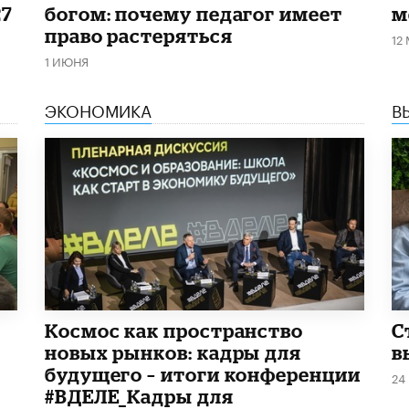
27
богом: почему педагог имеет
м
право растеряться
12
1 ИЮНЯ
ЭКОНОМИКА
В
Космос как пространство
С
новых рынков: кадры для
в
будущего – итоги конференции
24
#ВДЕЛЕ_Кадры для