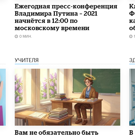
Ежегодная пресс-конференция
К
Владимира Путина – 2021
Ф
начнётся в 12:00 по
к
московскому времени
о
0 МИН.
УЧИТЕЛЯ
З
​Вам не обязательно быть
В