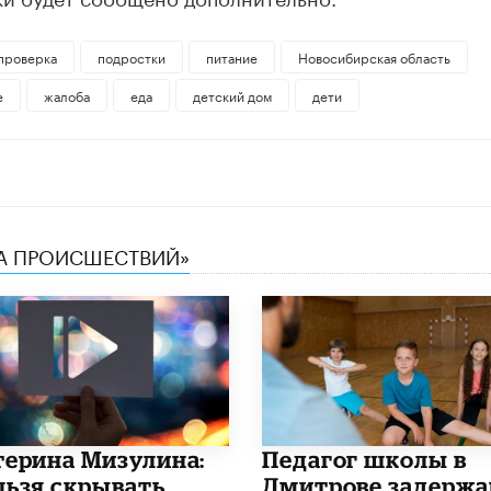
проверка
подростки
питание
Новосибирская область
е
жалоба
еда
детский дом
дети
КА ПРОИСШЕСТВИЙ»
терина Мизулина:
Педагог школы в
льзя скрывать,
Дмитрове задержа