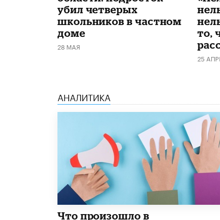
убил четверых
нел
школьников в частном
нель
доме
то, 
рас
28 МАЯ
25 АПР
АНАЛИТИКА
​Что произошло в