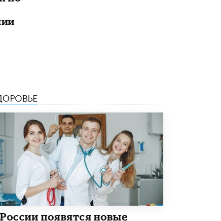
5 ИЮНЯ /
ЧТО ПРОИСХОДИТ?
лии
«Евгений Онегин» станет обязательным
для повторения в 10–11-х классах
4 ИЮНЯ /
КАЧЕСТВО ОБРАЗОВАНИЯ
В Общественной палате предложили
шить школьную форму с учетом
национальных традиций регионов
4 ИЮНЯ /
ШКОЛЬНИКИ
ДОРОВЬЕ
В Госдуме предложили ввести онлайн-
формат для апелляций ЕГЭ
3 ИЮНЯ /
ЕГЭ И ОГЭ
​Яндекс выпустил бесплатный курс по
защите от ИИ-мошенничества
2 ИЮНЯ /
BIG DATA
В России начнут применять новые
подходы к разрешению конфликтов в
школах
2 ИЮНЯ /
ПОДРОСТКИ
 России появятся новые