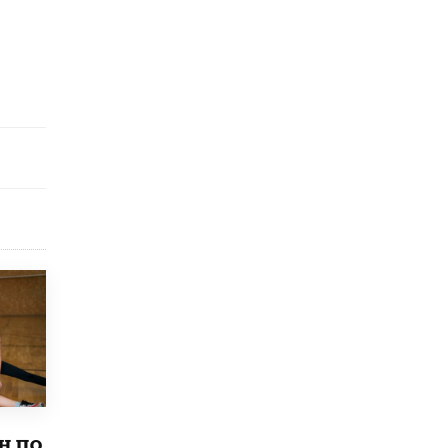
Рособрнадзор ответил на жалобы
школьников на ошибки в ЕГЭ по
русскому
8 ИЮНЯ /
ЕГЭ И ОГЭ
Школа «СКОЛКА» и Госкорпорация
«Росатом» подписали соглашение о
сотрудничестве
8 ИЮНЯ /
ОБРАЗОВАТЕЛЬНАЯ ПОЛИТИКА
Депутаты призвали не отклонять
дипломы только из-за не пройденного
антиплагиата
5 ИЮНЯ /
ЧТО ПРОИСХОДИТ?
Минпросвещения просят добавить в
школьные учебники примеры женщин-
инженеров
5 ИЮНЯ /
УЧЕБНИКИ
Уличенный в списывании школьник
вернул себе призовое место на
олимпиаде через суд
н по