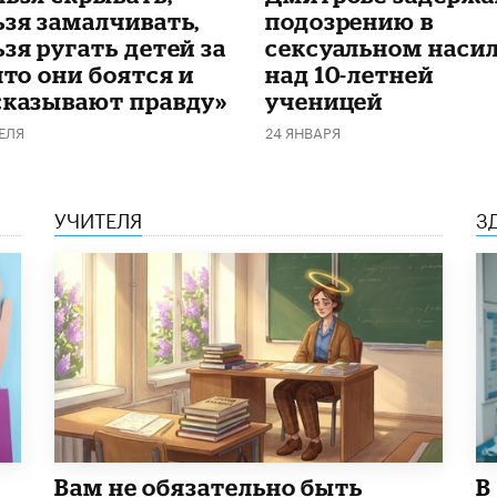
ьзя замалчивать,
подозрению в
зя ругать детей за
сексуальном наси
что они боятся и
над 10-летней
сказывают правду»
ученицей
ЕЛЯ
24 ЯНВАРЯ
УЧИТЕЛЯ
З
​Вам не обязательно быть
В