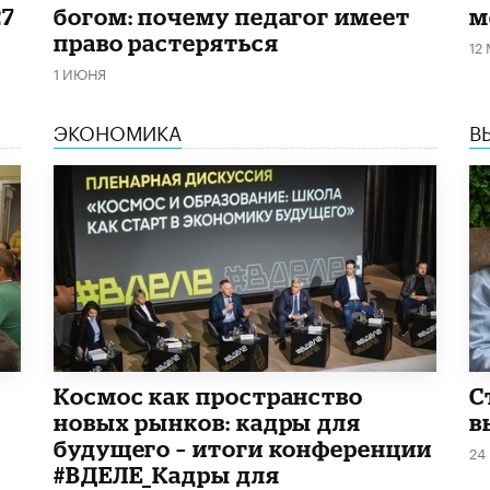
27
богом: почему педагог имеет
м
право растеряться
12
1 ИЮНЯ
ЭКОНОМИКА
В
Космос как пространство
С
новых рынков: кадры для
в
будущего – итоги конференции
24
#ВДЕЛЕ_Кадры для