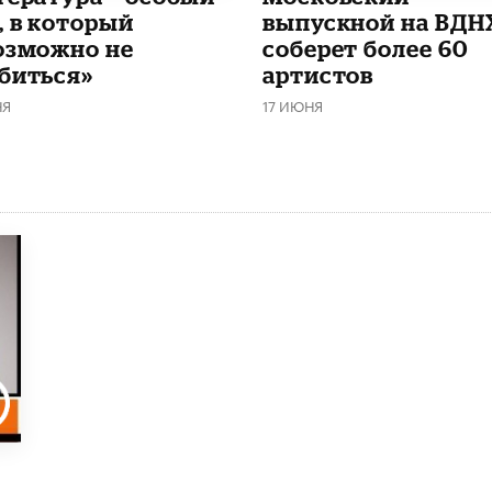
, в который
выпускной на ВДН
озможно не
соберет более 60
биться»
артистов
НЯ
17 ИЮНЯ