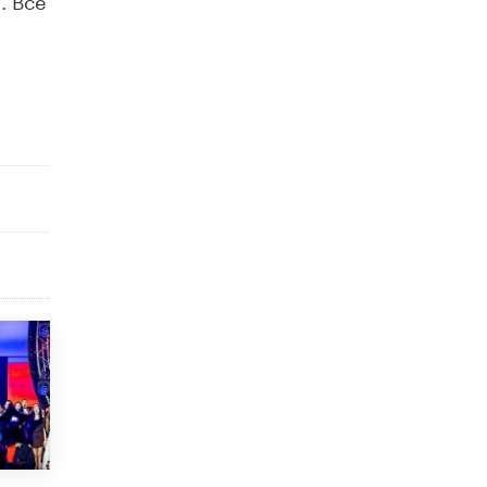
открыли в этом учебном году в Москве
10 ИЮНЯ /
ГОРОДСКОЕ ОБРАЗОВАНИЕ
Госдума приняла закон о детских SIM-
картах
10 ИЮНЯ /
ДЕТИ
Глава СПЧ предложил вернуть в школы
устные переходные экзамены
9 ИЮНЯ /
КАЧЕСТВО ОБРАЗОВАНИЯ
​Объединяя дошкольный мир
8 ИЮНЯ /
АНОНС
«Сколково» и ГК «Просвещение»
анонсировали запуск акселератора
технологических решений для всех
уровней образования
8 ИЮНЯ /
ЧТО ПРОИСХОДИТ?
Рособрнадзор ответил на жалобы
школьников на ошибки в ЕГЭ по
русскому