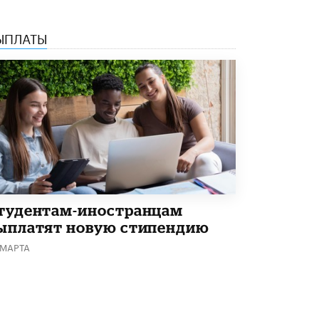
В Минобрнауки рассказали о новых
правилах приема в аспирантуру
ЫПЛАТЫ
1 ИЮНЯ /
КАЧЕСТВО ОБРАЗОВАНИЯ
тудентам-иностранцам
ыплатят новую стипендию
 МАРТА