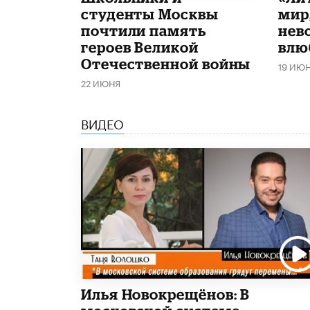
студенты Москвы
мир
почтили память
нев
героев Великой
влю
Отечественной войны
19 ИЮ
22 ИЮНЯ
ВИДЕО
Илья Новокрещёнов: В