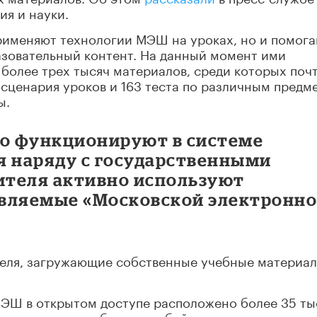
я и науки.
применяют технологии МЭШ на уроках, но и помог
разовательный контент. На данный момент ими
 более трех тысяч материалов, среди которых поч
сценария уроков и 163 теста по различным предм
ы.
о функционируют в системе
я наряду с государственными
чителя активно используют
авляемые «Московской электронн
еля, загружающие собственные учебные материал
МЭШ в открытом доступе расположено более 35 ты
электронных учебных пособий и другие материалы