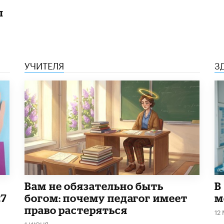
ы
УЧИТЕЛЯ
З
​Вам не обязательно быть
В
27
богом: почему педагог имеет
м
право растеряться
12
1 ИЮНЯ