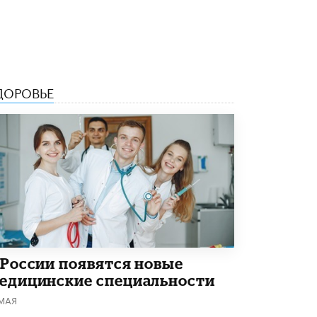
4 ИЮНЯ /
КАЧЕСТВО ОБРАЗОВАНИЯ
В Общественной палате предложили
шить школьную форму с учетом
национальных традиций регионов
4 ИЮНЯ /
ШКОЛЬНИКИ
ДОРОВЬЕ
В Госдуме предложили ввести онлайн-
формат для апелляций ЕГЭ
3 ИЮНЯ /
ЕГЭ И ОГЭ
​Яндекс выпустил бесплатный курс по
защите от ИИ-мошенничества
2 ИЮНЯ /
BIG DATA
В России начнут применять новые
подходы к разрешению конфликтов в
школах
2 ИЮНЯ /
ПОДРОСТКИ
 России появятся новые
Академик РАН предупредил, что
едицинские специальности
ChatGPT отучит школьников думать
 МАЯ
1 ИЮНЯ /
ШКОЛЬНИКИ