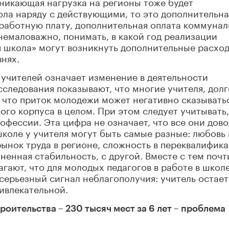
зникающая нагрузка на регионы тоже будет
кола наряду с действующими, то это дополнительна
аработную плату, дополнительная оплата коммуна
о немаловажно, понимать, в какой год реализации
 школа» могут возникнуть дополнительные расхо
нях.
 учителей означает изменение в деятельности
сследования показывают, что многие учителя, долг
 что приток молодежи может негативно сказывать
го корпуса в целом. При этом следует учитывать,
рофессии. Эта цифра не означает, что все они дов
школе у учителя могут быть самые разные: любовь 
рынок труда в регионе, сложность в переквалифика
ненная стабильность, с другой. Вместе с тем почт
гают, что для молодых педагогов в работе в школ
серьезный сигнал неблагополучия: учитель остает
ривлекательной.
роительства – 230 тысяч мест за 6 лет – проблема