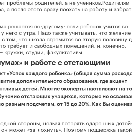
ает проблемы родителей, а не учеников.Родителям
а, а после этого сразу поехать на работу и забрат
ма решается по-другому: если ребенок учится во
 у него с утра. Надо также учитывать, что желание
 с тем, что школа стремится во вторую половину д
что требует и свободных помещений, и, конечно,
– кружки, студии, факультативы.
умах» и работе с отстающими
кт «Успех каждого ребенка» (общая сумма расходо
звитие дополнительного образования, где акцент
антливых детей. Многие эксперты настаивают на то
обучение отстающих учащихся, которые не осваив
по разным подсчетам, от 15 до 20%. Как Вы оценив
 одной стороны, нельзя потерять одаренных детей
о он может «заглохнуть». Поэтому поддержка такой