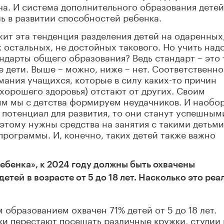
ача. И система дополнительного образования детей
ь в развитии способностей ребенка.
жит эта тенденция разделения детей на одаренных
 остальных, не достойных такового. Но учить над
андарты общего образования? Ведь стандарт – это 
 дети. Выше – можно, ниже – нет. Соответственно
мания учащихся, которые в силу каких-то причин
 хорошего здоровья) отстают от других. Своим
м мы с детства формируем неудачников. И наобор
 потенциал для развития, то они станут успешным
этому нужны средства на занятия с такими детьми
программы. И, конечно, таких детей также важно
ребенка», к 2024 году должны быть охвачены
детей
в возрасте от 5 до 18 лет. Насколько это реа
образованием охвачен 71% детей от 5 до 18 лет.
тки перестают посещать различные кружки, студии 