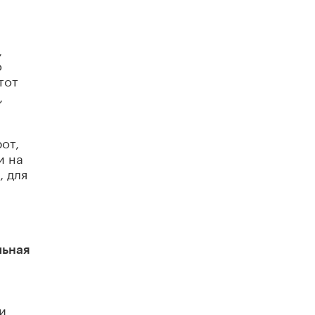
Академик РАН предупредил, что
ChatGPT отучит школьников думать
1 ИЮНЯ /
ШКОЛЬНИКИ
,
о
тот
,
от,
и на
, для
льная
и