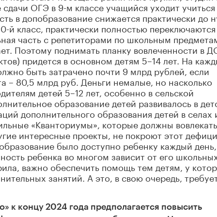
 сдачи ОГЭ в 9-м классе учащийся уходит учиться
сть в допобразование снижается практически до н
 10-й класс, практически полностью переключаются
льная часть с репетиторами по школьным предмета
ает. Поэтому поднимать планку вовлеченности в Д
нктов) придется в основном детям 5–14 лет. На каж
олжно быть затрачено почти 9 млрд рублей, если
а – 80,5 млрд руб. Деньги немалые, но насколько
дителям детей 5–12 лет, особенно в сельской
олнительное образование детей развивалось в дет
заций дополнительного образования детей в селах 
бильные «Кванториумы», которые должны вовлекат
угие интересные проекты, не покроют этот дефици
образование было доступно ребенку каждый день,
шность ребенка во многом зависит от его школьны
рила, важно обеспечить помощь тем детям, у кото
лнительных занятий. А это, в свою очередь, требуе
го» к концу 2024 года предполагается повысить