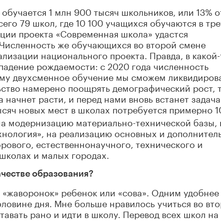
 обучается 1 млн 900 тысяч школьников, или 13% о
его 79 школ, где 10 100 учащихся обучаются в тр
ации проекта «Современная школа» удастся
 Численность же обучающихся во второй смене
еализации национального проекта. Правда, в какой-
падение рождаемости: с 2020 года численность
ому двухсменное обучение мы сможем ликвидиров
льство намерено поощрять демографический рост, т
 начнет расти, и перед нами вновь встанет задача
ысяч новых мест в школах потребуется примерно 1
на модернизацию материально-технической базы, 
хнология», на реализацию основных и дополнител
ового, естественнонаучного, технического и
школах и малых городах.
ачестве образования?
, «жаворонок» ребенок или «сова». Одним удобнее
половине дня. Мне больше нравилось учиться во вт
тавать рано и идти в школу. Перевод всех школ на