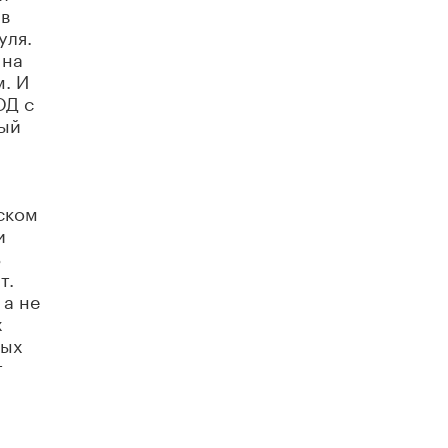
 в
уля.
 на
м. И
ОД с
дый
ском
и
ь
т.
 а не
х
рых
т