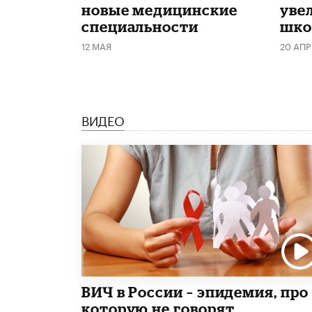
новые медицинские
уве
специальности
шко
12 МАЯ
20 АПР
ВИДЕО
ВИЧ в России – эпидемия, про
которую не говорят