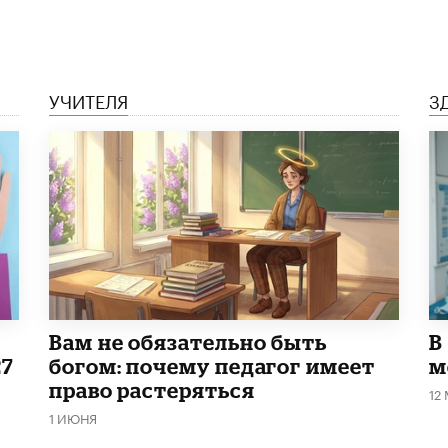
УЧИТЕЛЯ
З
​Вам не обязательно быть
В
27
богом: почему педагог имеет
м
право растеряться
12
1 ИЮНЯ