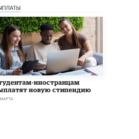
ЫПЛАТЫ
Академик РАН предупредил, что
ChatGPT отучит школьников думать
1 ИЮНЯ /
ШКОЛЬНИКИ
тудентам-иностранцам
ыплатят новую стипендию
 МАРТА