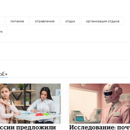
питание
отравление
отдых
организация отдыха
рь
ЬЕ»
оссии предложили
Исследование: поч