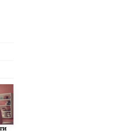
исторические объекты
11 ИЮНЯ /
ГОРОДСКОЕ ОБРАЗОВАНИЕ
​Почти 50 новых объектов образования
открыли в этом учебном году в Москве
10 ИЮНЯ /
ГОРОДСКОЕ ОБРАЗОВАНИЕ
Госдума приняла закон о детских SIM-
картах
10 ИЮНЯ /
ДЕТИ
Глава СПЧ предложил вернуть в школы
устные переходные экзамены
9 ИЮНЯ /
КАЧЕСТВО ОБРАЗОВАНИЯ
​Объединяя дошкольный мир
8 ИЮНЯ /
АНОНС
«Сколково» и ГК «Просвещение»
анонсировали запуск акселератора
технологических решений для всех
уровней образования
ти
8 ИЮНЯ /
ЧТО ПРОИСХОДИТ?