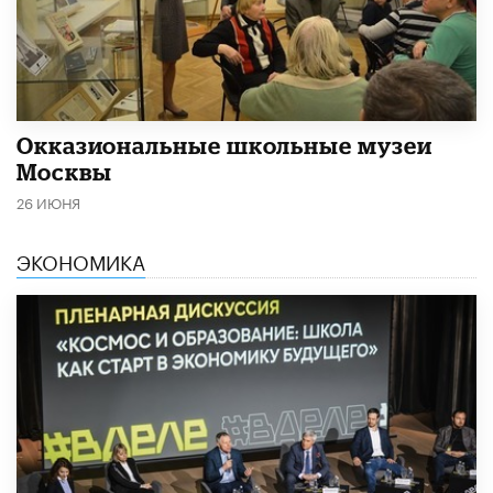
​Окказиональные школьные музеи
Москвы
26 ИЮНЯ
ЭКОНОМИКА