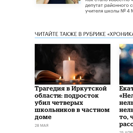
депутат районного 
учителя школы № 4 
ЧИТАЙТЕ ТАКЖЕ В РУБРИКЕ «ХРОНИ
Трагедия в Иркутской
Ека
области: подросток
«Не
убил четверых
нел
школьников в частном
нель
доме
то, 
рас
28 МАЯ
25 АПР