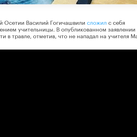
ой Осетии Василий Гогичашвили
сложил
с себя
ением учительницы. В опубликованном заявлении
и в травле, отметив, что не нападал на учителя М