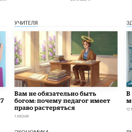
УЧИТЕЛЯ
З
​Вам не обязательно быть
В
27
богом: почему педагог имеет
м
право растеряться
12
1 ИЮНЯ
ЭКОНОМИКА
В