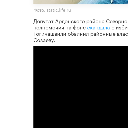
Фото: static.life.ru
Депутат Ардонского района Северн
полномочия на фоне
скандала
с изби
Гогичашвили обвинил районные власт
Созаеву.