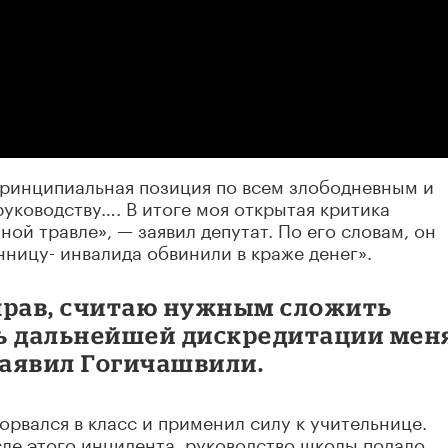
 принципиальная позиция по всем злободневным и
руководству…. В итоге моя открытая критика
ной травле», — заявил депутат. По его словам, он
нницу- инвалида обвинили в краже денег».
 прав, считаю нужным сложить
ь дальнейшей дискредитации мен
заявил Гогичашвили.
ворвался в класс и применил силу к учительнице.
сле этого инцидента, руководство школы подало