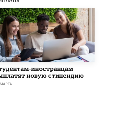
тудентам-иностранцам
ыплатят новую стипендию
 МАРТА