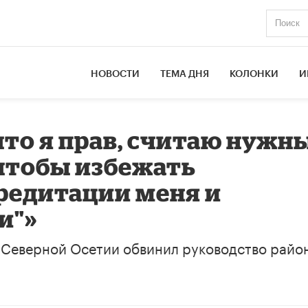
НОВОСТИ
ТЕМА ДНЯ
КОЛОНКИ
И
 что я прав, считаю нуж
чтобы избежать
редитации меня и
и"»
 Северной Осетии обвинил руководство район