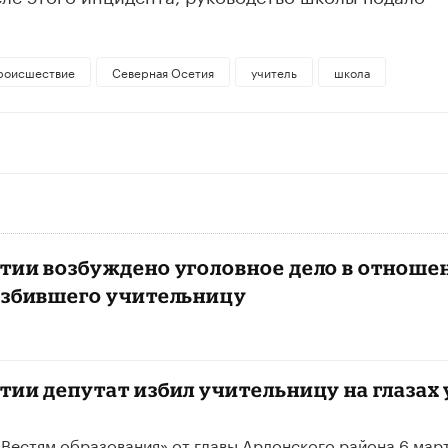
роисшествие
Северная Осетия
учитель
школа
етии возбуждено уголовное дело в отноше
 избившего учительницу
тии депутат избил учительницу на глазах 
«Вестям образования» от главы Ардонского района 6 мар