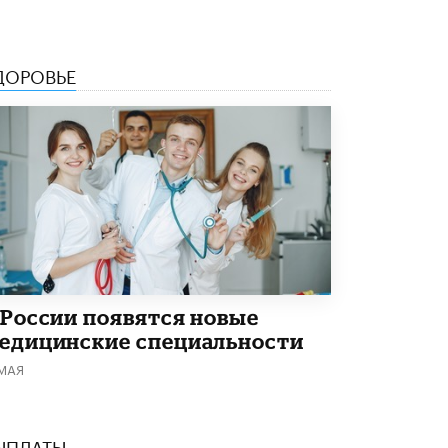
В Минобрнауки рассказали о новых
правилах приема в аспирантуру
1 ИЮНЯ /
КАЧЕСТВО ОБРАЗОВАНИЯ
ДОРОВЬЕ
 России появятся новые
едицинские специальности
 МАЯ
ЫПЛАТЫ