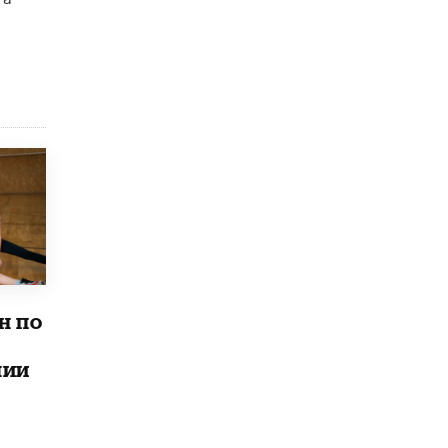
4 ИЮНЯ /
КАЧЕСТВО ОБРАЗОВАНИЯ
В Общественной палате предложили
шить школьную форму с учетом
национальных традиций регионов
4 ИЮНЯ /
ШКОЛЬНИКИ
В Госдуме предложили ввести онлайн-
формат для апелляций ЕГЭ
3 ИЮНЯ /
ЕГЭ И ОГЭ
​Яндекс выпустил бесплатный курс по
защите от ИИ-мошенничества
2 ИЮНЯ /
BIG DATA
В России начнут применять новые
подходы к разрешению конфликтов в
н по
школах
2 ИЮНЯ /
ПОДРОСТКИ
лии
Академик РАН предупредил, что
ChatGPT отучит школьников думать
1 ИЮНЯ /
ШКОЛЬНИКИ