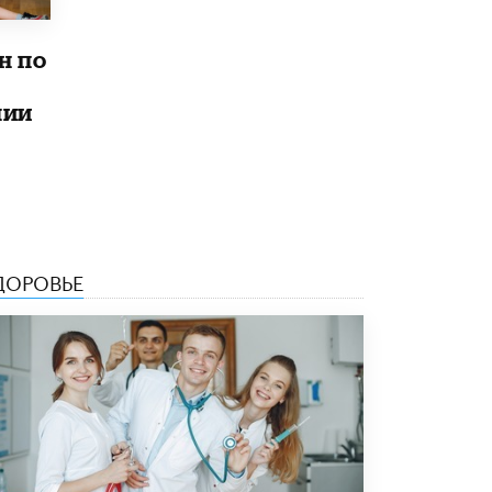
4 ИЮНЯ /
КАЧЕСТВО ОБРАЗОВАНИЯ
В Общественной палате предложили
н по
шить школьную форму с учетом
национальных традиций регионов
4 ИЮНЯ /
ШКОЛЬНИКИ
лии
В Госдуме предложили ввести онлайн-
формат для апелляций ЕГЭ
3 ИЮНЯ /
ЕГЭ И ОГЭ
​Яндекс выпустил бесплатный курс по
защите от ИИ-мошенничества
ДОРОВЬЕ
2 ИЮНЯ /
BIG DATA
В России начнут применять новые
подходы к разрешению конфликтов в
школах
2 ИЮНЯ /
ПОДРОСТКИ
Академик РАН предупредил, что
ChatGPT отучит школьников думать
1 ИЮНЯ /
ШКОЛЬНИКИ