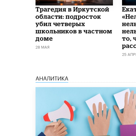
Трагедия в Иркутской
Ека
области: подросток
«Не
убил четверых
нел
школьников в частном
нель
доме
то, 
рас
28 МАЯ
25 АПР
АНАЛИТИКА