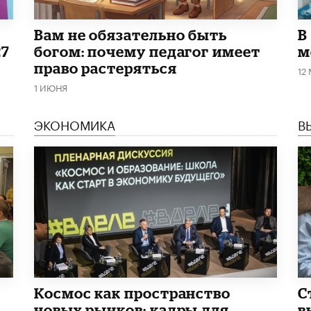
​Вам не обязательно быть
В
27
богом: почему педагог имеет
м
право растеряться
12
1 ИЮНЯ
ЭКОНОМИКА
В
Космос как пространство
С
новых рынков: кадры для
в