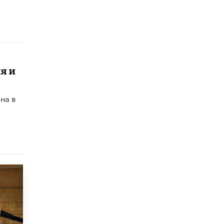
8 ИЮНЯ /
ЕГЭ И ОГЭ
Школа «СКОЛКА» и Госкорпорация
«Росатом» подписали соглашение о
сотрудничестве
8 ИЮНЯ /
ОБРАЗОВАТЕЛЬНАЯ ПОЛИТИКА
я и
Депутаты призвали не отклонять
дипломы только из-за не пройденного
антиплагиата
5 ИЮНЯ /
ЧТО ПРОИСХОДИТ?
на в
Минпросвещения просят добавить в
школьные учебники примеры женщин-
инженеров
5 ИЮНЯ /
УЧЕБНИКИ
Уличенный в списывании школьник
вернул себе призовое место на
олимпиаде через суд
5 ИЮНЯ /
ЧТО ПРОИСХОДИТ?
«Евгений Онегин» станет обязательным
для повторения в 10–11-х классах