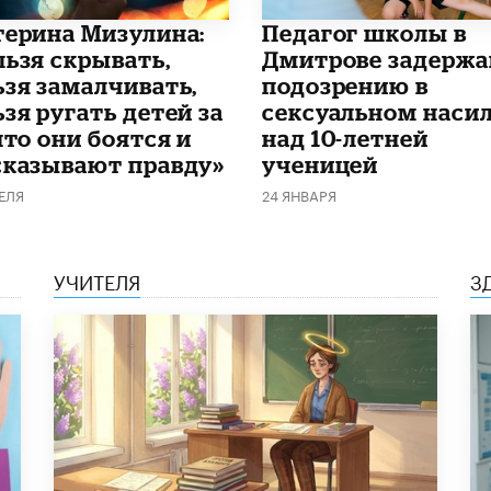
терина Мизулина:
Педагог школы в
льзя скрывать,
Дмитрове задержа
ьзя замалчивать,
подозрению в
зя ругать детей за
сексуальном наси
что они боятся и
над 10-летней
сказывают правду»
ученицей
ЕЛЯ
24 ЯНВАРЯ
УЧИТЕЛЯ
З