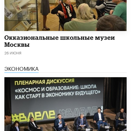
​Окказиональные школьные музеи
Москвы
26 ИЮНЯ
ЭКОНОМИКА