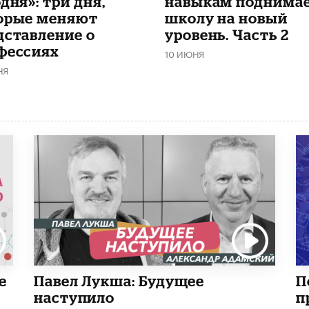
дня»: три дня,
навыкам поднима
орые меняют
школу на новый
дставление о
уровень. Часть 2
фессиях
10 ИЮНЯ
НЯ
е
Павел Лукша: Будущее
П
наступило
п