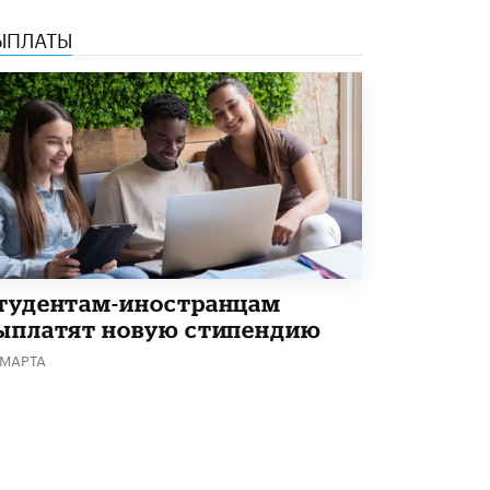
5 ИЮНЯ /
ЧТО ПРОИСХОДИТ?
ЫПЛАТЫ
«Евгений Онегин» станет обязательным
для повторения в 10–11-х классах
4 ИЮНЯ /
КАЧЕСТВО ОБРАЗОВАНИЯ
В Общественной палате предложили
шить школьную форму с учетом
национальных традиций регионов
4 ИЮНЯ /
ШКОЛЬНИКИ
В Госдуме предложили ввести онлайн-
формат для апелляций ЕГЭ
3 ИЮНЯ /
ЕГЭ И ОГЭ
тудентам-иностранцам
​Яндекс выпустил бесплатный курс по
ыплатят новую стипендию
защите от ИИ-мошенничества
 МАРТА
2 ИЮНЯ /
BIG DATA
В России начнут применять новые
подходы к разрешению конфликтов в
школах
2 ИЮНЯ /
ПОДРОСТКИ