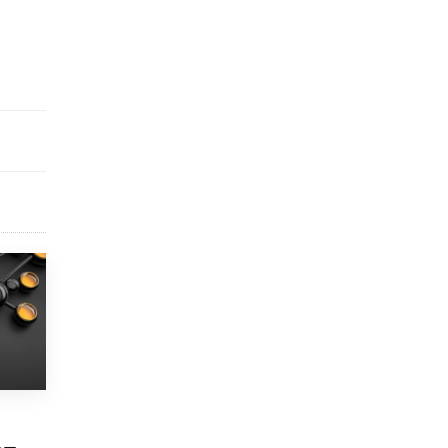
схемах мошенничества в период сдачи
ЕГЭ
19 ИЮНЯ /
ЕГЭ И ОГЭ
​Яндекс выпустил отчёт об устойчивом
развитии за 2025 год
17 ИЮНЯ /
АНАЛИТИКА
Московский выпускной на ВДНХ
соберет более 60 артистов
17 ИЮНЯ /
ГОРОДСКОЕ ОБРАЗОВАНИЕ
Названы лучшие российские вузы в
2026 году по версии RAEX
16 ИЮНЯ /
АНАЛИТИКА
В России предложили ввести
обязательные уроки каллиграфии в
детских садах
11 ИЮНЯ /
ВОСПИТАНИЕ
​Как будущие реставраторы – студенты
столичного колледжа, помогают
восстанавливать культурные и