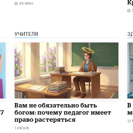
К
49 МИН.
УЧИТЕЛЯ
З
​Вам не обязательно быть
В
27
богом: почему педагог имеет
м
право растеряться
12
1 ИЮНЯ