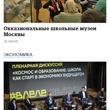
​Окказиональные школьные музеи
Москвы
26 ИЮНЯ
ЭКОНОМИКА