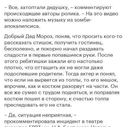
– Все, затоптали дедушку, – комментируют
происходящее авторы ролика. – На это видео
можно наложить музыку из зомби-
апокалипсиса.
Добрый Дед Мороз, поняв, что просить кого-то
рассказать стишок, получить гостинец,
бесполезно, и покорно начал раздавать
сладости в первые попавшиеся руки. После
этого ребятишки зажали его настолько
плотно, что оттащить их не могли даже
подоспевшие родители. Тогда актер и понял,
что если не вырвется из толпы, то его мешок,
впрочем, как и костюм разорвут на части. Он
все же сумел с трудом подняться, и поправляя
костюм пошел в сторону, к счастью толпа
преследовать его не стала.
– Да, ситуация неприятная, –
прокомментировала инцидент в театре
директор
ГРДТ
им. Н.А.
Бестужева
Наталья