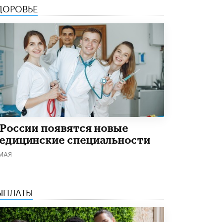
4 ИЮНЯ /
КАЧЕСТВО ОБРАЗОВАНИЯ
ДОРОВЬЕ
В Общественной палате предложили
шить школьную форму с учетом
национальных традиций регионов
4 ИЮНЯ /
ШКОЛЬНИКИ
В Госдуме предложили ввести онлайн-
формат для апелляций ЕГЭ
3 ИЮНЯ /
ЕГЭ И ОГЭ
​Яндекс выпустил бесплатный курс по
защите от ИИ-мошенничества
2 ИЮНЯ /
BIG DATA
 России появятся новые
едицинские специальности
В России начнут применять новые
 МАЯ
подходы к разрешению конфликтов в
школах
2 ИЮНЯ /
ПОДРОСТКИ
ЫПЛАТЫ
Академик РАН предупредил, что
ChatGPT отучит школьников думать
1 ИЮНЯ /
ШКОЛЬНИКИ