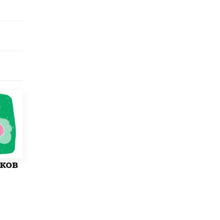
8 ИЮНЯ /
ЕГЭ И ОГЭ
Школа «СКОЛКА» и Госкорпорация
«Росатом» подписали соглашение о
сотрудничестве
8 ИЮНЯ /
ОБРАЗОВАТЕЛЬНАЯ ПОЛИТИКА
Депутаты призвали не отклонять
дипломы только из-за не пройденного
антиплагиата
5 ИЮНЯ /
ЧТО ПРОИСХОДИТ?
Минпросвещения просят добавить в
школьные учебники примеры женщин-
инженеров
5 ИЮНЯ /
УЧЕБНИКИ
Уличенный в списывании школьник
оков
вернул себе призовое место на
олимпиаде через суд
5 ИЮНЯ /
ЧТО ПРОИСХОДИТ?
«Евгений Онегин» станет обязательным
для повторения в 10–11-х классах