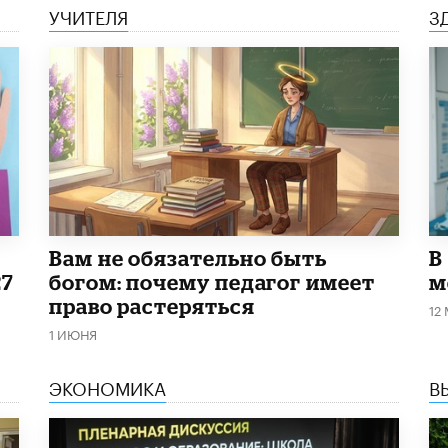
УЧИТЕЛЯ
З
​Вам не обязательно быть
В
27
богом: почему педагог имеет
м
право растеряться
12
1 ИЮНЯ
ЭКОНОМИКА
В