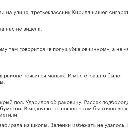
ли на улице, третьеклассник Кирилл нашел сигаре
а нас не видела.
му там говорится «в полушубке овчинном», а не «
!
 в районе появился маньяк. И мне страшно было
ы.
крый пол. Ударился об раковину. Рассек подбород
й бумагой. В медпункт не пошел – там бы точно зел
аметили.
забирала из школы. Зеленки избежать не удалось.