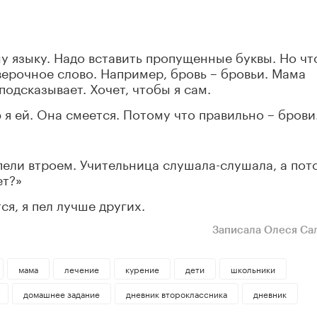
у языку. Надо вставить пропущенные буквы. Но ч
верочное слово. Например, бровь – бровьи. Мама
подсказывает. Хочет, чтобы я сам.
ю я ей. Она смеется. Потому что правильно – брови
 пели втроем. Учительница слушала-слушала, а пот
ет?»
ся, я пел лучше других.
Записала Олеся Са
мама
лечение
курение
дети
школьники
домашнее задание
дневник второклассника
дневник