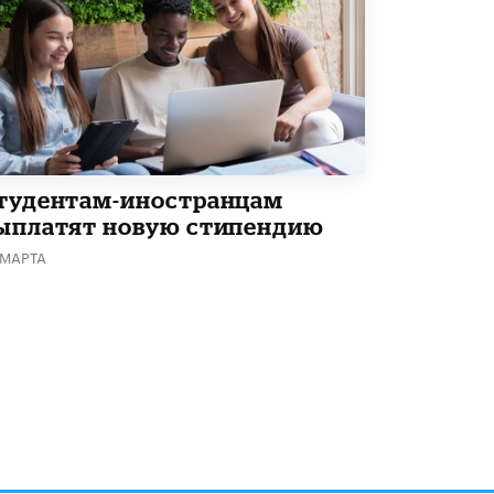
В Минобрнауки рассказали о новых
правилах приема в аспирантуру
1 ИЮНЯ /
КАЧЕСТВО ОБРАЗОВАНИЯ
тудентам-иностранцам
ыплатят новую стипендию
 МАРТА