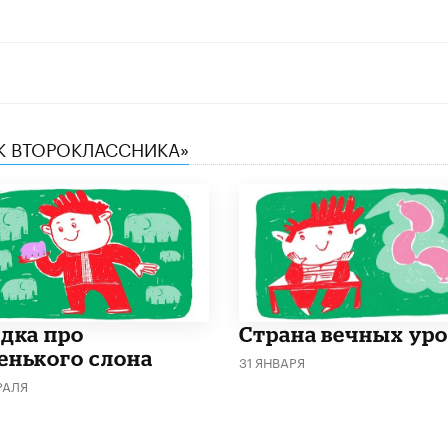
ИК ВТОРОКЛАССНИКА»
адка про
Страна вечных ур
енького слона
31 ЯНВАРЯ
РАЛЯ