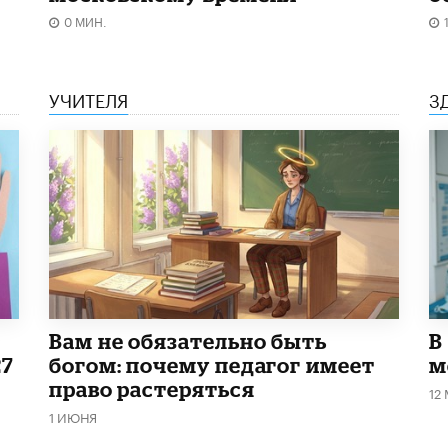
0 МИН.
УЧИТЕЛЯ
З
​Вам не обязательно быть
В
27
богом: почему педагог имеет
м
право растеряться
12
1 ИЮНЯ