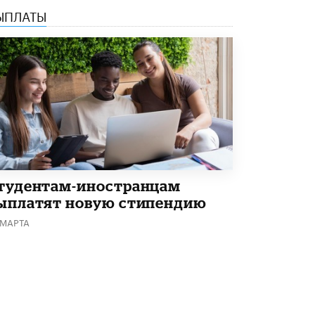
ЫПЛАТЫ
Академик РАН предупредил, что
ChatGPT отучит школьников думать
1 ИЮНЯ /
ШКОЛЬНИКИ
тудентам-иностранцам
ыплатят новую стипендию
 МАРТА