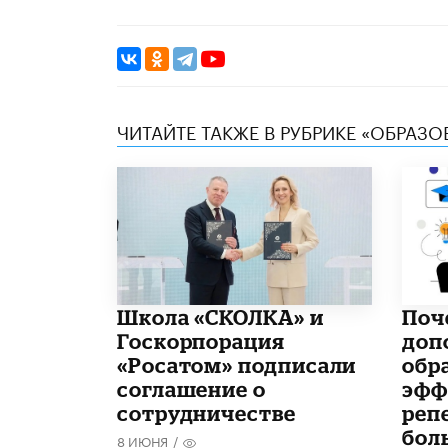
ЧИТАЙТЕ ТАКЖЕ В РУБРИКЕ «ОБРАЗ
Школа «СКОЛКА» и
​По
Госкорпорация
доп
«Росатом» подписали
обр
соглашение о
эфф
сотрудничестве
реп
бол
8 ИЮНЯ
/