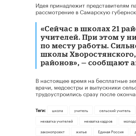
Идея принадлежит представителям па
рассмотрение в Самарскую губернск
«Сейчас в школах 21 рай
учителей. При этом у 
по месту работы. Сильн
школы Хворостянского,
районов», — сообщают 
В настоящее время на бесплатные зе
врачи, медсестры и выпускники сель
трудоустроились сразу после оконча
Теги:
школа
учитель
сельский учитель
нехватка учителей
нехватка кадров
молодо
законопроект
жилье
Единая Россия