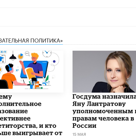
ОВАТЕЛЬНАЯ ПОЛИТИКА»
чему
Госдума назначил
олнительное
Яну Лантратову
азование
уполномоченным 
ективнее
правам человека в
етиторства, и кто
России
ьше выигрывает от
15 МАЯ