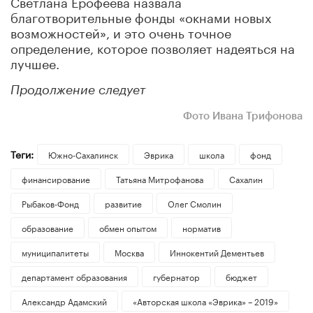
Светлана Ерофеева назвала
благотворительные фонды «окнами новых
возможностей», и это очень точное
определение, которое позволяет надеяться на
лучшее.
Продолжение следует
Фото Ивана Трифонова
Теги:
Южно-Сахалинск
Эврика
школа
фонд
финансирование
Татьяна Митрофанова
Сахалин
Рыбаков-Фонд
развитие
Олег Смолин
образование
обмен опытом
норматив
муниципалитеты
Москва
Иннокентий Дементьев
департамент образования
губернатор
бюджет
Александр Адамский
«Авторская школа «Эврика» – 2019»