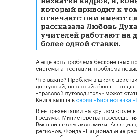
нехватки кадров, и, ко
который приводит к том
отвечают: они имеют с
рассказала Любовь Духа
учителей работают на дв
более одной ставки.
А еще есть проблема бесконечных пр
системы аттестации, проблема повыш
Что важно? Проблем в школе действи
доступный, понятный абсолютно для 
«правовой путеводитель» может ста
Книга вышла в
серии «Библиотечка «
В ее презентации на круглом столе в
Госдумы, Министерства просвещения
Высшей школы экономики, Ассоциац
регионов, Фонда «Национальные рес
просто обязано стать бестселлером и