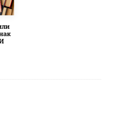
или
знак
ИИ