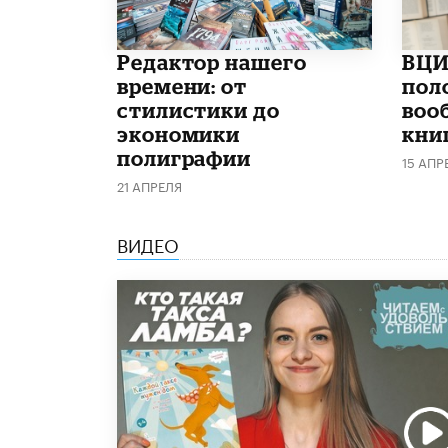
Редактор нашего
ВЦИ
времени: от
пол
стилистики до
воо
экономики
кни
полиграфии
15 АПР
21 АПРЕЛЯ
ВИДЕО