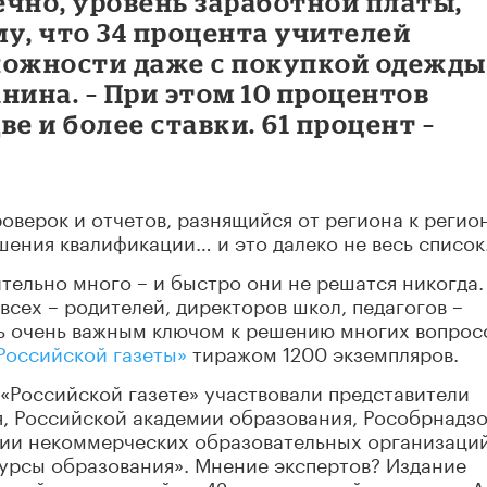
нечно, уровень заработной платы,
у, что 34 процента учителей
ложности даже с покупкой одежды,
нина. – При этом 10 процентов
е и более ставки. 61 процент –
оверок и отчетов, разнящийся от региона к регио
ения квалификации… и это далеко не весь список
тельно много – и быстро они не решатся никогда.
всех – родителей, директоров школ, педагогов –
ть очень важным ключом к решению многих вопрос
Российской газеты»
тиражом 1200 экземпляров.
 «Российской газете» участвовали представители
, Российской академии образования, Рособрнадзо
ии некоммерческих образовательных организаци
урсы образования». Мнение экспертов? Издание
 дойти до каждой из 42 тысяч российских школ. А