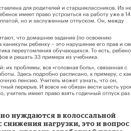
ставлена для родителей и старшеклассников. Из не
ебенок имеет право устроиться на работу уже в 14 
рплатой, но и заслуженным отпуском. Он, между
итают, что домашнее задание (по освоению
каникулы ребенку – это нарушение его прав и св
тика переутомления обучающихся. То есть, ребено
фов и решать 33 примера из учебника.
й: их проблемы, вся «головная боль», связанная с
аботы. Здесь подробно расписано, к примеру, с ка
очную пенсию. Учитель может узнать, что он,
тный перерыв. И вовсе не обязан вести шесть уро
о, учитель имеет право взять годичный отпуск раз
ьно нуждаются в колоссальной
с снижения нагрузки, это и вопрос