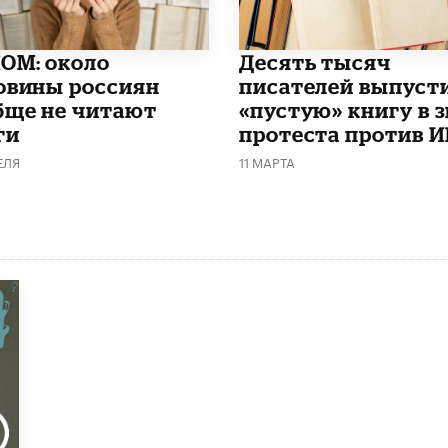
ОМ: около
Десять тысяч
овины россиян
писателей выпуст
бще не читают
«пустую» книгу в 
ги
протеста против 
ЕЛЯ
11 МАРТА